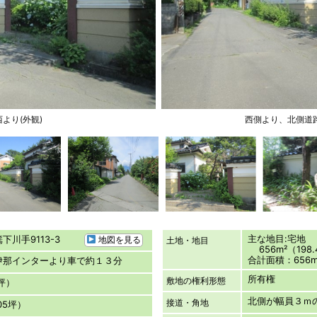
より(外観)
西側より、北側道路
主な地目:宅地
篶下川手9113-3
地図を見る
土地・地目
656m²（198.
合計面積：656m²
伊那インターより車で約１３分
所有権
敷地の権利形態
4坪）
北側が幅員３ｍ
接道・角地
.05坪）