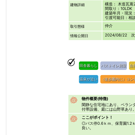
構造： 木造瓦
建物詳細
間取り：10LDK
建築年月・現況：1
引渡可能日：相
仲介
取引態様
2024/08/22
情報公開日
田舎暮らし
バストイレ別室
台
温泉が近い
（徒歩圏内に）コン
物件概要(特徴)
閑静な住宅地にあり、ベラン
付帯設備、庭には山野草あり
ここがポイント！
◎バス停0.6ｋｍ、保育園1.
良い。