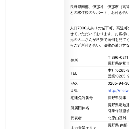
長野県南部、伊那谷「伊那市（高
との移住後のサポート、お付き合
人口7000人余りの城下町、高遠
せていただいております。お客様
元の大工さんが格安で面倒を見て
らご近所付き合い、漬物の漬け方
〒396-0211
住所
長野県伊那市
本社:0265-9
TEL
営業:0265-9
FAX
0265-94-3
URL
http://meiw
宅建免許番号
長野県知事（
長野県宅地建
所属団体名
引業保証協
代表者
北原由基雄
長野県 南
主力営業エリア