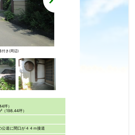
付き(周辺)
東側より、北側道路付き（正面には中央アルプ
44坪）
（198.44坪）
の公道に間口が４４ｍ接道