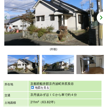
(外観)
京都府船井郡京丹波町井尻長谷
所在地
地図を見る
京丹波みずほＩＣから車で約４分
交通
211m²（63.82坪）
土地面積