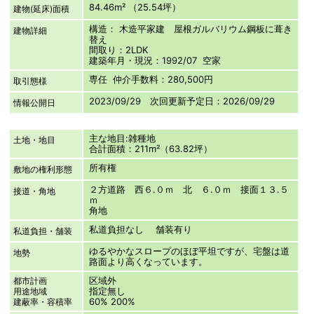
84.46m² （25.54坪）
建物(延床)面積
構造： 木造平家建 屋根ガルバリウム鋼板に葺き
建物詳細
替え
間取り：2LDK
建築年月・現況：1992/07 空家
専任 仲介手数料：280,500円
取引態様
2023/09/29 次回更新予定日：2026/09/29
情報公開日
主な地目:雑種地
土地・地目
合計面積：211m²（63.82坪）
所有権
敷地の権利形態
２方道路 西６.０ｍ 北 ６.０ｍ 接面１３.５
接道・角地
ｍ
角地
私道負担なし 舗装有り
私道負担・舗装
ゆるやかなスロープのほぼ平坦ですが、宅盤は道
地勢
路面より高くなっています。
区域外
都市計画
指定無し
用途地域
60% 200%
建蔽率・容積率