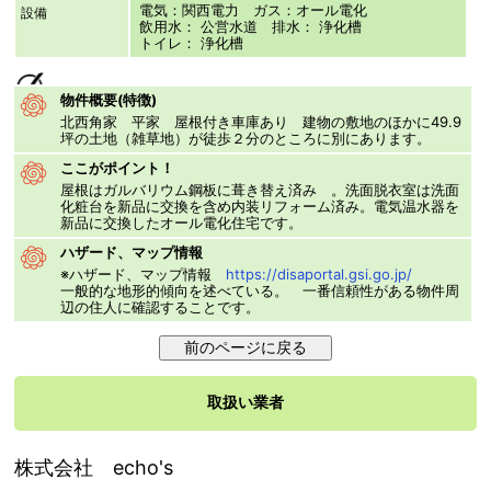
電気：関西電力 ガス：オール電化
設備
飲用水： 公営水道 排水： 浄化槽
トイレ： 浄化槽
物件概要(特徴)
北西角家 平家 屋根付き車庫あり 建物の敷地のほかに49.9
坪の土地（雑草地）が徒歩２分のところに別にあります。
ここがポイント！
屋根はガルバリウム鋼板に葺き替え済み 。洗面脱衣室は洗面
化粧台を新品に交換を含め内装リフォーム済み。電気温水器を
新品に交換したオール電化住宅です。
ハザード、マップ情報
※ハザード、マップ情報
https://disaportal.gsi.go.jp/
一般的な地形的傾向を述べている。 一番信頼性がある物件周
辺の住人に確認することです。
取扱い業者
株式会社 echo's