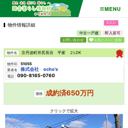
MENU
SOLD
物件情報詳細
中古一戸建
即入居可
お問い合わせ
お気に入りに追加
京丹波町井尻長谷 平家 ２LDK
物件名
51055
物件ID
株式会社 echo's
業者名
090-8165-0760
電話
成約済650万円
価格
クリックで拡大