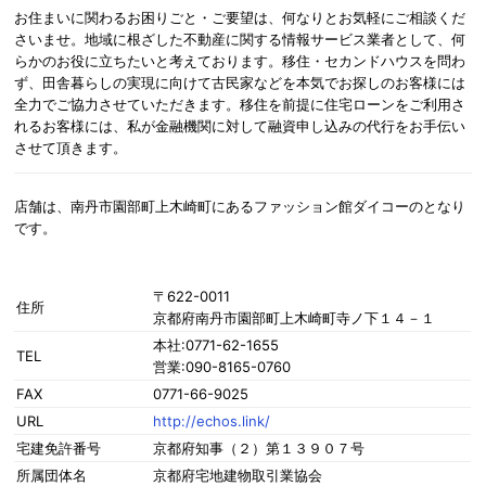
お住まいに関わるお困りごと・ご要望は、何なりとお気軽にご相談くだ
さいませ。地域に根ざした不動産に関する情報サービス業者として、何
らかのお役に立ちたいと考えております。移住・セカンドハウスを問わ
ず、田舎暮らしの実現に向けて古民家などを本気でお探しのお客様には
全力でご協力させていただきます。移住を前提に住宅ローンをご利用さ
れるお客様には、私が金融機関に対して融資申し込みの代行をお手伝い
させて頂きます。
店舗は、南丹市園部町上木崎町にあるファッション館ダイコーのとなり
です。
〒622-0011
住所
京都府南丹市園部町上木崎町寺ノ下１４－１
本社:0771-62-1655
TEL
営業:090-8165-0760
FAX
0771-66-9025
URL
http://echos.link/
宅建免許番号
京都府知事（２）第１３９０７号
所属団体名
京都府宅地建物取引業協会