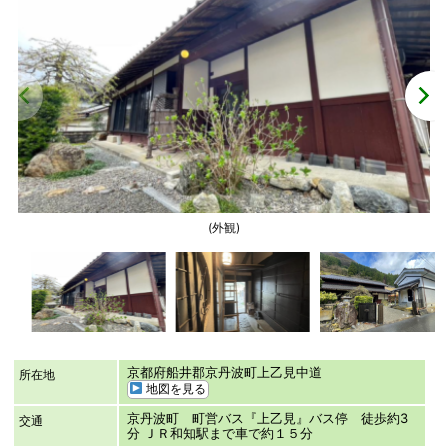
(外観)
京都府船井郡京丹波町上乙見中道
所在地
地図を見る
京丹波町 町営バス『上乙見』バス停 徒歩約3
交通
分 ＪＲ和知駅まで車で約１５分