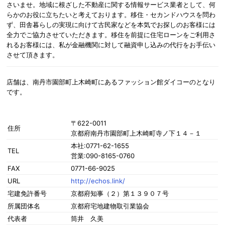
さいませ。地域に根ざした不動産に関する情報サービス業者として、何
らかのお役に立ちたいと考えております。移住・セカンドハウスを問わ
ず、田舎暮らしの実現に向けて古民家などを本気でお探しのお客様には
全力でご協力させていただきます。移住を前提に住宅ローンをご利用さ
れるお客様には、私が金融機関に対して融資申し込みの代行をお手伝い
させて頂きます。
店舗は、南丹市園部町上木崎町にあるファッション館ダイコーのとなり
です。
〒622-0011
住所
京都府南丹市園部町上木崎町寺ノ下１４－１
本社:0771-62-1655
TEL
営業:090-8165-0760
FAX
0771-66-9025
URL
http://echos.link/
宅建免許番号
京都府知事（２）第１３９０７号
所属団体名
京都府宅地建物取引業協会
代表者
筒井 久美