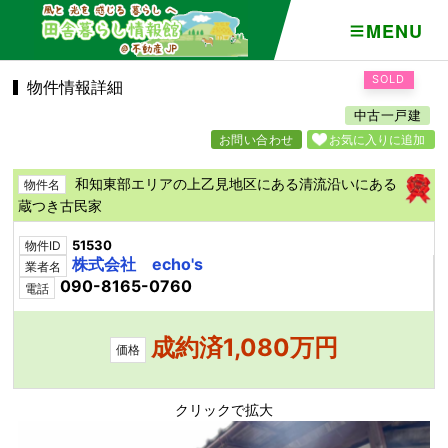
MENU
SOLD
物件情報詳細
中古一戸建
お問い合わせ
お気に入りに追加
和知東部エリアの上乙見地区にある清流沿いにある
物件名
蔵つき古民家
51530
物件ID
株式会社 echo's
業者名
090-8165-0760
電話
成約済1,080万円
価格
クリックで拡大