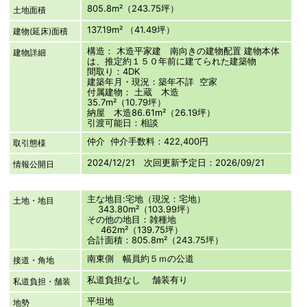
805.8m²（243.75坪）
土地面積
137.19m² （41.49坪）
建物(延床)面積
構造： 木造平家建 南向きの建物配置 建物本体
建物詳細
は、推定約１５０年前に建てられた建築物
間取り：4DK
建築年月・現況：築年不詳 空家
付属建物： 土蔵 木造
35.7m²（10.79坪）
納屋 木造86.61m²（26.19坪）
引渡可能日：相談
仲介 仲介手数料：422,400円
取引態様
2024/12/21 次回更新予定日：2026/09/21
情報公開日
主な地目:宅地（現況：宅地）
土地・地目
343.80m²（103.99坪）
その他の地目：雑種地
462m²（139.75坪）
合計面積：805.8m²（243.75坪）
南東側 幅員約５ｍの公道
接道・角地
私道負担なし 舗装有り
私道負担・舗装
平坦地
地勢