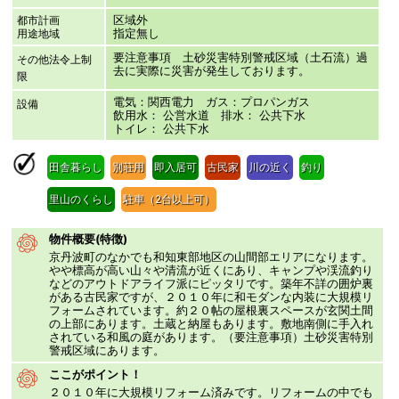
区域外
都市計画
指定無し
用途地域
要注意事項 土砂災害特別警戒区域（土石流）過
その他法令上制
去に実際に災害が発生しております。
限
電気：関西電力 ガス：プロパンガス
設備
飲用水： 公営水道 排水： 公共下水
トイレ： 公共下水
田舎暮らし
別荘用
即入居可
古民家
川の近く
釣り
里山のくらし
駐車（2台以上可）
物件概要(特徴)
京丹波町のなかでも和知東部地区の山間部エリアになります。
やや標高が高い山々や清流が近くにあり、キャンプや渓流釣り
などのアウトドアライフ派にピッタリです。築年不詳の囲炉裏
がある古民家ですが、２０１０年に和モダンな内装に大規模リ
フォームされています。約２０帖の屋根裏スペースが玄関土間
の上部にあります。土蔵と納屋もあります。敷地南側に手入れ
されている和風の庭があります。（要注意事項）土砂災害特別
警戒区域にあります。
ここがポイント！
２０１０年に大規模リフォーム済みです。リフォームの中でも