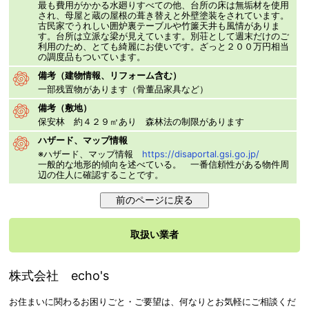
最も費用がかかる水廻りすべての他、台所の床は無垢材を使用
され、母屋と蔵の屋根の葺き替えと外壁塗装をされています。
古民家でうれしい囲炉裏テーブルや竹簾天井も風情がありま
す。台所は立派な梁が見えています。別荘として週末だけのご
利用のため、とても綺麗にお使いです。ざっと２００万円相当
の調度品もついています。
備考（建物情報、リフォーム含む）
一部残置物があります（骨董品家具など）
備考（敷地）
保安林 約４２９㎡あり 森林法の制限があります
ハザード、マップ情報
※ハザード、マップ情報
https://disaportal.gsi.go.jp/
一般的な地形的傾向を述べている。 一番信頼性がある物件周
辺の住人に確認することです。
取扱い業者
株式会社 echo's
お住まいに関わるお困りごと・ご要望は、何なりとお気軽にご相談くだ