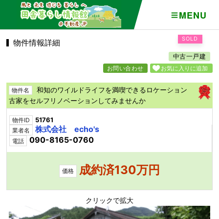
MENU
SOLD
物件情報詳細
中古一戸建
お問い合わせ
お気に入りに追加
和知のワイルドライフを満喫できるロケーション
物件名
古家をセルフリノベーションしてみませんか
51761
物件ID
株式会社 echo's
業者名
090-8165-0760
電話
成約済130万円
価格
クリックで拡大