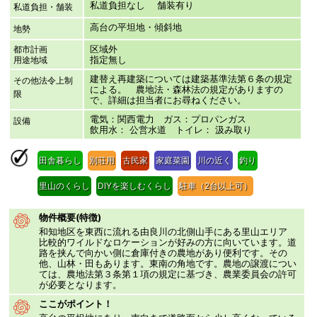
私道負担なし 舗装有り
私道負担・舗装
高台の平坦地・傾斜地
地勢
区域外
都市計画
指定無し
用途地域
建替え再建築については建築基準法第６条の規定
その他法令上制
による。 農地法・森林法の規定がありますの
限
で、詳細は担当者にお尋ねください。
電気：関西電力 ガス：プロパンガス
設備
飲用水： 公営水道 トイレ： 汲み取り
田舎暮らし
別荘用
古民家
家庭菜園
川の近く
釣り
里山のくらし
DIYを楽しむくらし
駐車（2台以上可）
物件概要(特徴)
和知地区を東西に流れる由良川の北側山手にある里山エリア
比較的ワイルドなロケーションが好みの方に向いています。道
路を挟んで向かい側に倉庫付きの農地があり便利です。その
他、山林・田もあります。東南の角地です。農地の譲渡につい
ては、農地法第３条第１項の規定に基づき、農業委員会の許可
が必要となります。
ここがポイント！