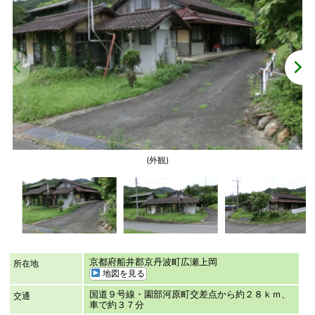
(外観)
京都府船井郡京丹波町広瀬上岡
所在地
地図を見る
国道９号線・園部河原町交差点から約２８ｋｍ、
交通
車で約３７分