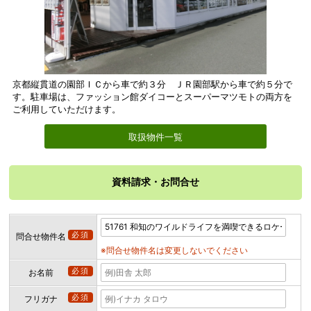
京都縦貫道の園部ＩＣから車で約３分 ＪＲ園部駅から車で約５分で
す。駐車場は、ファッション館ダイコーとスーパーマツモトの両方を
ご利用していただけます。
取扱物件一覧
資料請求・お問合せ
必須
問合せ物件名
※問合せ物件名は変更しないでください
必須
お名前
必須
フリガナ