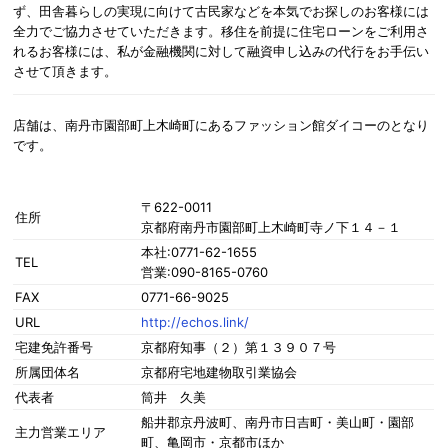
ず、田舎暮らしの実現に向けて古民家などを本気でお探しのお客様には
全力でご協力させていただきます。移住を前提に住宅ローンをご利用さ
れるお客様には、私が金融機関に対して融資申し込みの代行をお手伝い
させて頂きます。
店舗は、南丹市園部町上木崎町にあるファッション館ダイコーのとなり
です。
〒622-0011
住所
京都府南丹市園部町上木崎町寺ノ下１４－１
本社:0771-62-1655
TEL
営業:090-8165-0760
FAX
0771-66-9025
URL
http://echos.link/
宅建免許番号
京都府知事（２）第１３９０７号
所属団体名
京都府宅地建物取引業協会
代表者
筒井 久美
船井郡京丹波町、南丹市日吉町・美山町・園部
主力営業エリア
町、亀岡市・京都市ほか