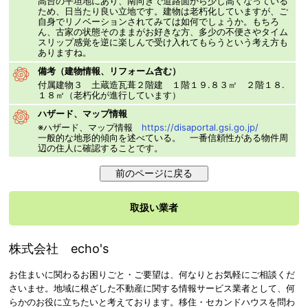
高台の平坦地にあり、南向きで道路面から少し高くなっている
ため、日当たり良い立地です。建物は老朽化していますが、ご
自身でリノベーションされてみては如何でしょうか。もちろ
ん、古家の状態そのままがお好きな方、多少の不便さやタイム
スリップ感覚を逆に楽しんで受け入れてもらうという考え方も
ありますね。
備考（建物情報、リフォーム含む）
付属建物３ 土蔵造瓦葺２階建 １階１９.８３㎡ ２階１８.
１８㎡（老朽化が進行しています）
ハザード、マップ情報
※ハザード、マップ情報
https://disaportal.gsi.go.jp/
一般的な地形的傾向を述べている。 一番信頼性がある物件周
辺の住人に確認することです。
取扱い業者
株式会社 echo's
お住まいに関わるお困りごと・ご要望は、何なりとお気軽にご相談くだ
さいませ。地域に根ざした不動産に関する情報サービス業者として、何
らかのお役に立ちたいと考えております。移住・セカンドハウスを問わ