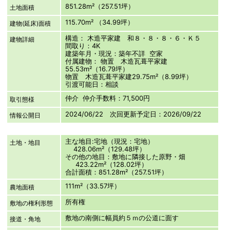
851.28m²（257.51坪）
土地面積
115.70m² （34.99坪）
建物(延床)面積
構造： 木造平家建 和８・８・８・６・Ｋ５
建物詳細
間取り：4K
建築年月・現況：築年不詳 空家
付属建物： 物置 木造瓦葺平家建
55.53m²（16.79坪）
物置 木造瓦葺平家建29.75m²（8.99坪）
引渡可能日：相談
仲介 仲介手数料：71,500円
取引態様
2024/06/22 次回更新予定日：2026/09/22
情報公開日
主な地目:宅地（現況：宅地）
土地・地目
428.06m²（129.48坪）
その他の地目：敷地に隣接した原野・畑
423.22m²（128.02坪）
合計面積：851.28m²（257.51坪）
111m²（33.57坪）
農地面積
所有権
敷地の権利形態
敷地の南側に幅員約５ｍの公道に面す
接道・角地