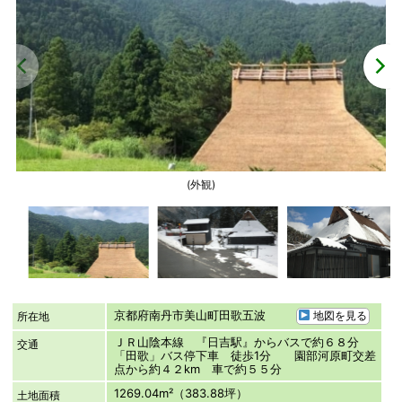
(外観)
京都府南丹市美山町田歌五波
地図を見る
所在地
ＪＲ山陰本線 『日吉駅』からバスで約６８分
交通
「田歌」バス停下車 徒歩1分 園部河原町交差
点から約４２km 車で約５５分
1269.04m²（383.88坪）
土地面積