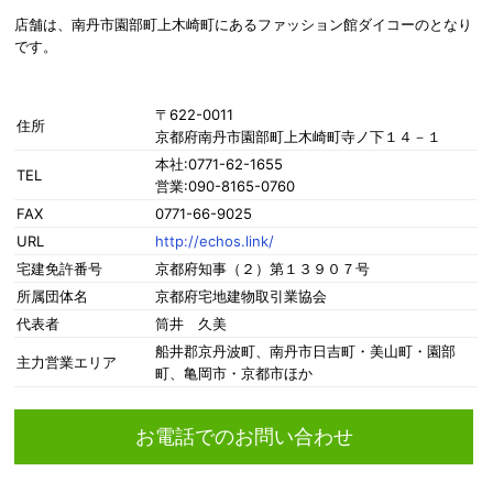
店舗は、南丹市園部町上木崎町にあるファッション館ダイコーのとなり
です。
〒622-0011
住所
京都府南丹市園部町上木崎町寺ノ下１４－１
本社:0771-62-1655
TEL
営業:090-8165-0760
FAX
0771-66-9025
URL
http://echos.link/
宅建免許番号
京都府知事（２）第１３９０７号
所属団体名
京都府宅地建物取引業協会
代表者
筒井 久美
船井郡京丹波町、南丹市日吉町・美山町・園部
主力営業エリア
町、亀岡市・京都市ほか
お電話でのお問い合わせ