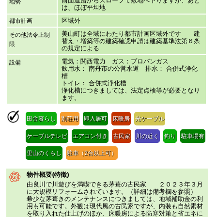
地勢
は、ほぼ平坦地
区域外
都市計画
美山町は全域にわたり都市計画区域外です 建
その他法令上制
替え・増築等の建築確認申請は建築基準法第６条
限
の規定による
電気：関西電力 ガス：プロパンガス
設備
飲用水： 南丹市の公営水道 排水： 合併式浄化
槽
トイレ： 合併式浄化槽
浄化槽につきましては、法定点検等が必要となり
ます。
田舎暮らし
別荘用
即入居可
床暖房
光ケーブル
ケーブルテレビ
エアコン付き
古民家
川の近く
釣り
駐車場有
里山のくらし
駐車（2台以上可）
物件概要(特徴)
由良川で川遊びを満喫できる茅葺の古民家 ２０２３年３月
に大規模リフォームされています。（詳細は備考欄を参照）
希少な茅葺きのメンテナンスにつきましては、地域補助金の利
用も可能です。外観は現代風の古民家ですが、内装も自然素材
を取り入れた仕上げのほか、床暖房による防寒対策と省エネに