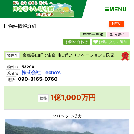
MENU
NEW
物件情報詳細
中古一戸建
即入居可
お問い合わせ
お気に入りに追加
京都美山町で由良川に近いリノベーション古民家
物件名
53290
物件ID
株式会社 echo's
業者名
090-8165-0760
電話
1億1,000万円
価格
クリックで拡大