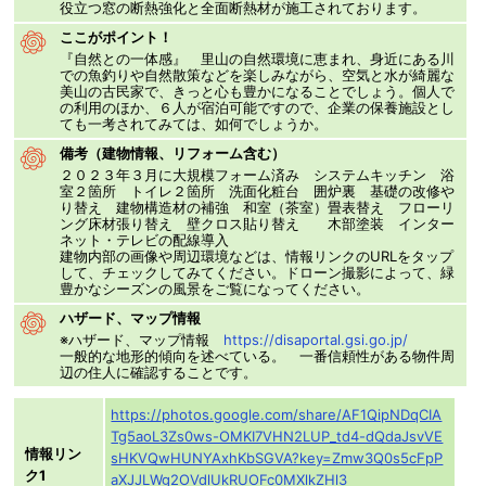
役立つ窓の断熱強化と全面断熱材が施工されております。
ここがポイント！
『自然との一体感』 里山の自然環境に恵まれ、身近にある川
での魚釣りや自然散策などを楽しみながら、空気と水が綺麗な
美山の古民家で、きっと心も豊かになることでしょう。個人で
の利用のほか、６人が宿泊可能ですので、企業の保養施設とし
ても一考されてみては、如何でしょうか。
備考（建物情報、リフォーム含む）
２０２３年３月に大規模フォーム済み システムキッチン 浴
室２箇所 トイレ２箇所 洗面化粧台 囲炉裏 基礎の改修や
り替え 建物構造材の補強 和室（茶室）畳表替え フローリ
ング床材張り替え 壁クロス貼り替え 木部塗装 インター
ネット・テレビの配線導入
建物内部の画像や周辺環境などは、情報リンクのURLをタップ
して、チェックしてみてください。ドローン撮影によって、緑
豊かなシーズンの風景をご覧になってください。
ハザード、マップ情報
※ハザード、マップ情報
https://disaportal.gsi.go.jp/
一般的な地形的傾向を述べている。 一番信頼性がある物件周
辺の住人に確認することです。
https://photos.google.com/share/AF1QipNDqCIA
Tg5aoL3Zs0ws-OMKI7VHN2LUP_td4-dQdaJsvVE
情報リン
sHKVQwHUNYAxhKbSGVA?key=Zmw3Q0s5cFpP
ク1
aXJJLWg2OVdlUkRUOFc0MXlkZHl3