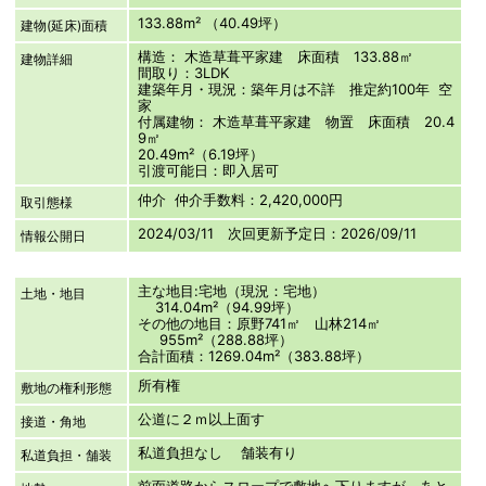
133.88m² （40.49坪）
建物(延床)面積
構造： 木造草葺平家建 床面積 133.88㎡
建物詳細
間取り：3LDK
建築年月・現況：築年月は不詳 推定約100年 空
家
付属建物： 木造草葺平家建 物置 床面積 20.4
9㎡
20.49m²（6.19坪）
引渡可能日：即入居可
仲介 仲介手数料：2,420,000円
取引態様
2024/03/11 次回更新予定日：2026/09/11
情報公開日
主な地目:宅地（現況：宅地）
土地・地目
314.04m²（94.99坪）
その他の地目：原野741㎡ 山林214㎡
955m²（288.88坪）
合計面積：1269.04m²（383.88坪）
所有権
敷地の権利形態
公道に２ｍ以上面す
接道・角地
私道負担なし 舗装有り
私道負担・舗装
前面道路からスロープで敷地へ下りますが、あと