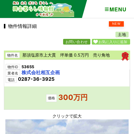
MENU
NEW
物件情報詳細
土地
お問い合わせ
お気に入りに追加
那須塩原市上大貫 坪単価 0.5万円 売り角地
物件名
53655
物件ID
株式会社相互企画
業者名
0287-36-3925
電話
300万円
価格
クリックで拡大