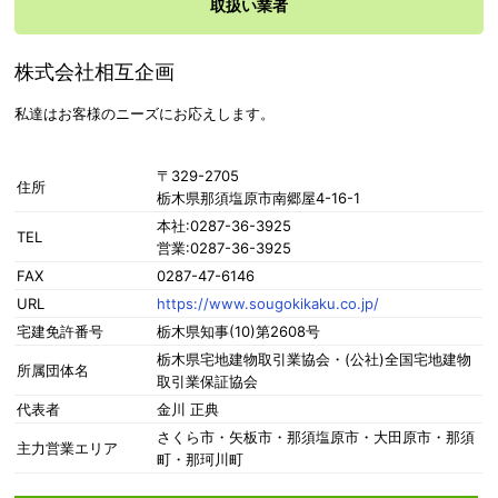
取扱い業者
株式会社相互企画
私達はお客様のニーズにお応えします。
〒329-2705
住所
栃木県那須塩原市南郷屋4-16-1
本社:0287-36-3925
TEL
営業:0287-36-3925
FAX
0287-47-6146
URL
https://www.sougokikaku.co.jp/
宅建免許番号
栃木県知事(10)第2608号
栃木県宅地建物取引業協会・(公社)全国宅地建物
所属団体名
取引業保証協会
代表者
金川 正典
さくら市・矢板市・那須塩原市・大田原市・那須
主力営業エリア
町・那珂川町