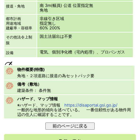
南 3m(幅員) 公道 位置指定無
接道・角地
角地
非線引き区域
都市計画
指定無し
用途地域
60% 200%
建蔽率・容積率
国土法届出は不要
その他法令上制
限
電気、個別浄化槽（宅内処理）、プロパンガス
設備
物件概要(特徴)
角地・２項道路に接道の為セットバック要
備考（敷地）
建築条件： 条件無
ハザード、マップ情報
※ハザード、マップ情報
https://disaportal.gsi.go.jp/
一般的な地形的傾向を述べている。 一番信頼性がある物件周
辺の住人に確認することです。