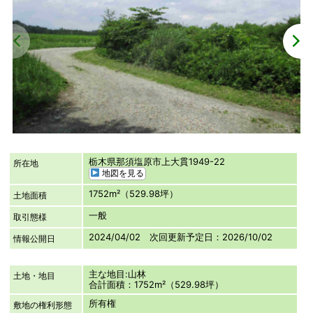
栃木県那須塩原市上大貫1949-22
所在地
地図を見る
1752m²（529.98坪）
土地面積
一般
取引態様
2024/04/02 次回更新予定日：2026/10/02
情報公開日
主な地目:山林
土地・地目
合計面積：1752m²（529.98坪）
所有権
敷地の権利形態