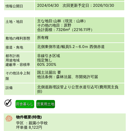
2024/04/30 次回更新予定日：2026/10/30
情報公開日
主な地目:山林（現況：山林）
土地・地目
その他の地目：原野
合計面積：7326m²（2216.11坪）
所有権
敷地の権利形態
北側東側市道/幅員5.2～6.0ｍ 西側赤道
接道・角地
非線引き区域
都市計画
指定無し
用途地域
60% 200%
建蔽率・容積率
国土法届出 要
その他法令上制
他法条例：森林法届、市開発許可届
限
北側道路埋設管より公営水道引込可(費用買主負
設備
担)
田舎暮らし
営業用土地
物件概要(特徴)
学区 ：親園小学校
坪単価 8,122円