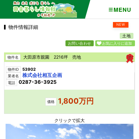
MENU
NEW
物件情報詳細
土地
お問い合わせ
お気に入りに追加
大田原市親園 2216坪 売地
物件名
53902
物件ID
株式会社相互企画
業者名
0287-36-3925
電話
1,800万円
価格
クリックで拡大