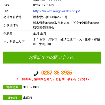
FAX
0287-47-6146
URL
https://www.sougokikaku.co.jp/
宅建免許番号
栃木県知事(10)第2608号
栃木県宅地建物取引業協会・(公社)全国宅地建物
所属団体名
取引業保証協会
代表者
金川 正典
さくら市・矢板市・那須塩原市・大田原市・那須
主力営業エリア
町・那珂川町
お電話でのお問い合わせ
0287-36-3925
☆「田舎暮し情報館を見た」とお問い合わせください
営業時間
9:00～18:00
定休日
水曜日