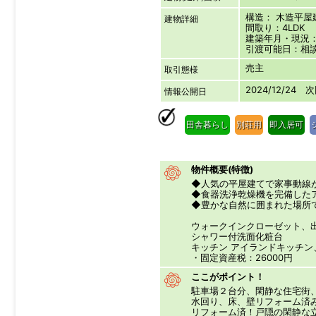
構造： 木造平
建物詳細
間取り：4LDK
建築年月・現況：1
引渡可能日：相
売主
取引態様
2024/12/24 
情報公開日
田舎暮らし
別荘用
即入居可
物件概要(特徴)
◆人気の平屋建てで家事動線
◆食器洗浄乾燥機を完備した
◆豊かな自然に囲まれた場所
ウォークインクローゼット
シャワー付洗面化粧台
キッチン アイランドキッチ
・固定資産税：26000円
ここがポイント！
駐車場２台分、閑静な住宅
水回り、床、壁リフォーム済
リフォーム済！戸隠の閑静な