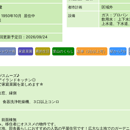
屋建
区域外
都市計画
ガス：プロパン
950年10月 居住中
設備
飲用水： 上下水
談
上水道、下水道
次回更新予定日：2026/09/24
シャワー有
家庭菜園
農的生活
里山のくらし
駐車（2台以上可）
駅から7分
がスムーズ♪
アイランドキッチン◎
で家庭菜園を楽しめます☆
、出窓、縁側
ン、食器洗浄乾燥機、３口以上コンロ
街、前面棟無
み。移住者にオススメの物件です。
立地、田舎暮らしにおすすめの人気の平屋住宅です！広大な土地でのガーデニ