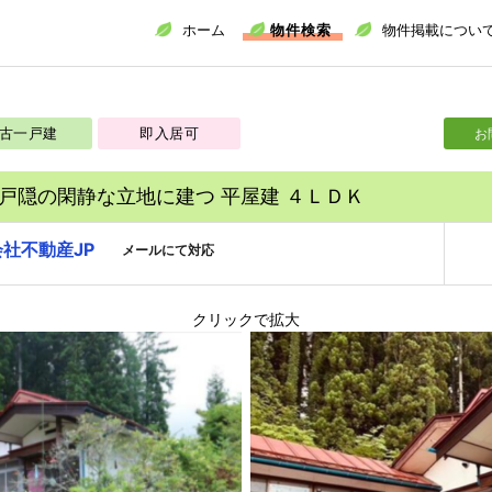
ホーム
物件検索
物件掲載につい
古一戸建
即入居可
お
戸隠の閑静な立地に建つ 平屋建 ４ＬＤＫ
社不動産JP
クリックで拡大