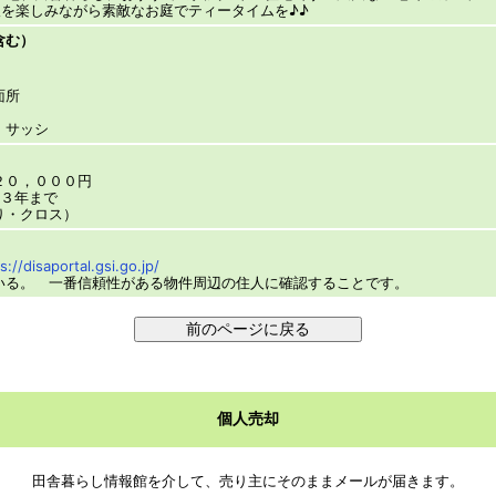
望を楽しみながら素敵なお庭でティータイムを♪♪
含む）
面所
、サッシ
２０，０００円
４３年まで
り・クロス）
s://disaportal.gsi.go.jp/
いる。 一番信頼性がある物件周辺の住人に確認することです。
田舎暮らし情報館を介して、売り主にそのままメールが届きます。