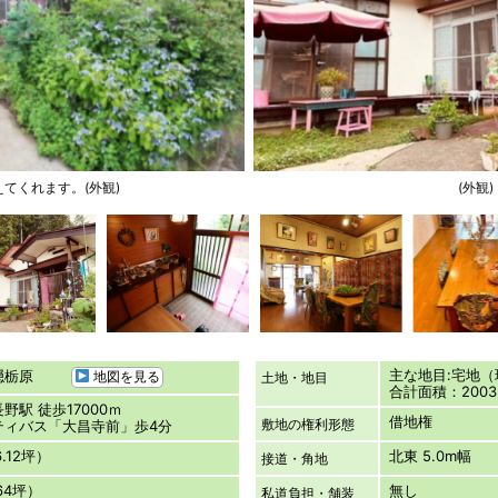
てくれます。(外観)
(外観)
主な地目:宅地
戸隠栃原
地図を見る
土地・地目
合計面積：2003.
野駅 徒歩17000ｍ
借地権
敷地の権利形態
ティバス「大昌寺前」歩4分
6.12坪）
北東 5.0m幅
接道・角地
.64坪）
無し
私道負担・舗装