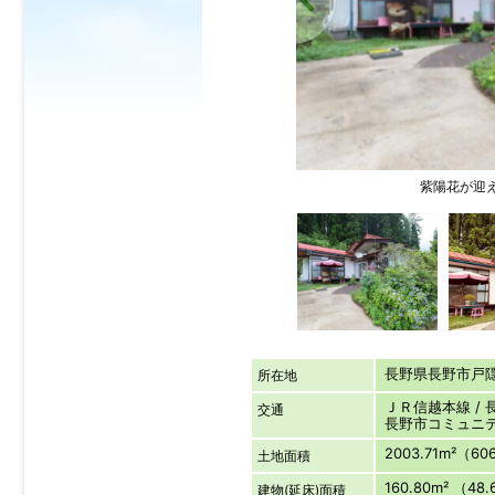
紫陽花が迎え
長野県長野市
所在地
ＪＲ信越本線 / 長
交通
長野市コミュニ
2003.71m²（60
土地面積
160.80m² （48
建物(延床)面積