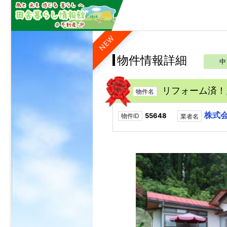
NEW
物件情報詳細
中
リフォーム済！
物件名
株式会
55648
物件ID
業者名