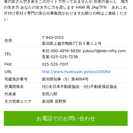
者の皆さん空き家をこのサイトで売ってみませんか 田舎の暮らし 地方
の生き方 あなたの生き方に力を貸します HAM 局 JAφTFN あれこれ
片付け草刈り専門の安心仕事集団がおりますお困りの時はご連絡くださ
い
〒943-0153
住所
新潟県上越市鴨島1丁目５番１２号
本社:090-4919-5839/ yoboui1@mbr.nifty.com
TEL
営業:025-525-7238
FAX
025-525-7201
URL
http://www.hudousan.jp/best/00064
宅建免許番号
新潟県知事（5）第4664号
所属団体名
(社)全日本不動産協会・(社)不動産保証協会
代表者
安田八郎
主力営業エリア
新潟県 長野県
お電話でのお問い合わせ