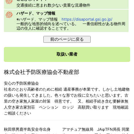
交通接続に恵まれ数少ない貴重な流通物件
ハザード、マップ情報
※ハザード、マップ情報
https://disaportal.gsi.go.jp/
一般的な地形的傾向を述べている。 一番信頼性がある物件周
辺の住人に確認することです。
取扱い業者
株式会社予防医療協会不動産部
安心の予防医療協会
社名のとおり高齢者のために相続 遺産事務が本業です。しかし土地建物
の扱いも発生してきました。色々な形でお役に立ちたいと思います。古
里の空き家無人家屋の対策 得意です。 又、相続手続き含む要解体無
人空き家古家別荘 ペンション ロッジ 高額買い取ります 現地確認
ご相談ください
秋田県男鹿半島安全寺出身 アマチュア無線局 JAφTFN局長 同業