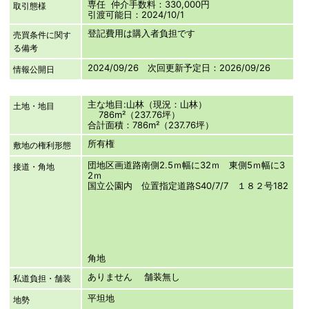
専任 仲介手数料：330,000円
取引態様
引渡可能日：2024/10/1
登記費用は購入者負担です
売買条件に関す
る備考
2024/09/26 次回更新予定日：2026/09/26
情報公開日
主な地目:山林（現況：山林）
土地・地目
786m²（237.76坪）
合計面積：786m²（237.76坪）
所有権
敷地の権利形態
団地区画道路南側2.5ｍ幅に32ｍ 東側5ｍ幅に3
接道・角地
2ｍ
国立公園内 位置指定道路S40/7/7 １８２号182
角地
ありません 舗装無し
私道負担・舗装
平坦地
地勢