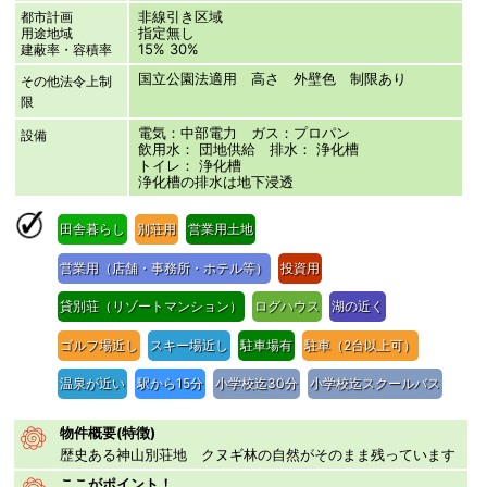
非線引き区域
都市計画
指定無し
用途地域
15% 30%
建蔽率・容積率
国立公園法適用 高さ 外壁色 制限あり
その他法令上制
限
電気：中部電力 ガス：プロパン
設備
飲用水： 団地供給 排水： 浄化槽
トイレ： 浄化槽
浄化槽の排水は地下浸透
田舎暮らし
別荘用
営業用土地
営業用（店舗・事務所・ホテル等）
投資用
貸別荘（リゾートマンション）
ログハウス
湖の近く
ゴルフ場近し
スキー場近し
駐車場有
駐車（2台以上可）
温泉が近い
駅から15分
小学校迄30分
小学校迄スクールバス
物件概要(特徴)
歴史ある神山別荘地 クヌギ林の自然がそのまま残っています
ここがポイント！