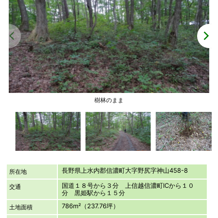
樹林のまま
長野県上水内郡信濃町大字野尻字神山458-8
所在地
国道１８号から３分 上信越信濃町ICから１０
交通
分 黒姫駅から１５分
786m²（237.76坪）
土地面積