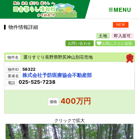
MENU
NEW
物件情報詳細
土地
即入居可
お問い合わせ
お気に入りに追加
選りすぐり長野県野尻神山別荘売地
物件名
56322
物件ID
株式会社予防医療協会不動産部
業者名
025-525-7238
電話
400万円
価格
クリックで拡大