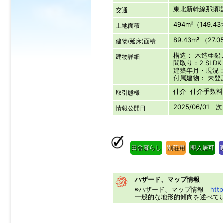
東北新幹線那須
交通
494m²（149.4
土地面積
89.43m² （27.
建物(延床)面積
構造： 木造亜
建物詳細
間取り：2 SLDK
建築年月・現況：
付属建物： 未登
仲介 仲介手数料：
取引態様
2025/06/01 
情報公開日
田舎暮らし
別荘用
即入居可
ハザード、マップ情報
※ハザード、マップ情報
http
一般的な地形的傾向を述べて