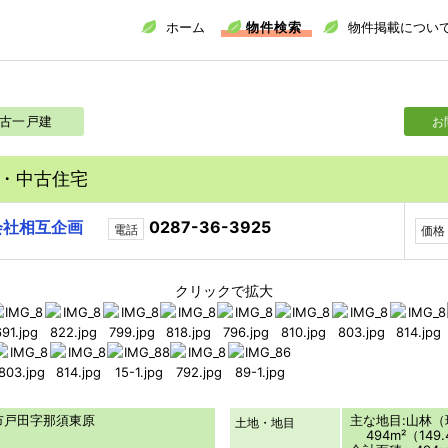
ホーム
物件検索
物件掲載につい
古一戸建
お
・中古住宅
会社相互企画
0287-36-3925
電話
価格
クリックで拡大
原市戸田字那須東原
主な地目:山林
土地・地目
494m²（149.