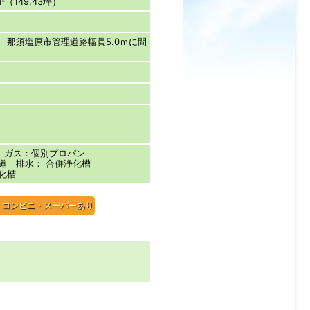
（149.43坪）
路 那須塩原市管理道路幅員5.0ｍに間
 ガス：個別プロパン
道 排水： 合併浄化槽
化槽
）コンビニ・スーパーあり