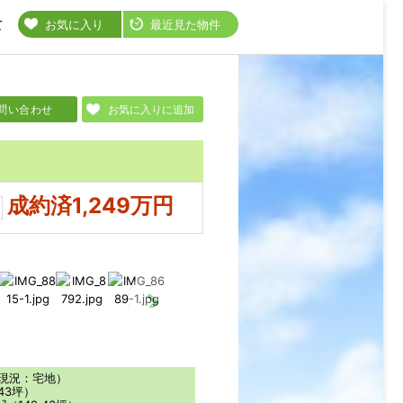
て
お気に入り
最近見た物件
問い合わせ
お気に入りに追加
成約済1,249万円
（現況：宅地）
43坪）