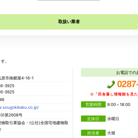
取扱い業者
ます。
お電話での
原市南郷屋4-16-1
0287
6-3925
6-3925
☆「田舎暮し情報館を見
46
営業時間
9:00～18:00
.sougokikaku.co.jp/
0)第2608号
定休日
水曜日
物取引業協会・(公社)全国宅地建物取
会
担当者
大堀