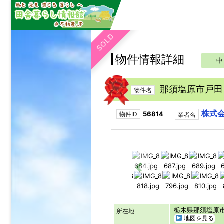
SOLD
物件情報詳細
中
那須塩原市戸田
物件名
株式
56814
物件ID
業者名
栃木県那須塩
所在地
地図を見る