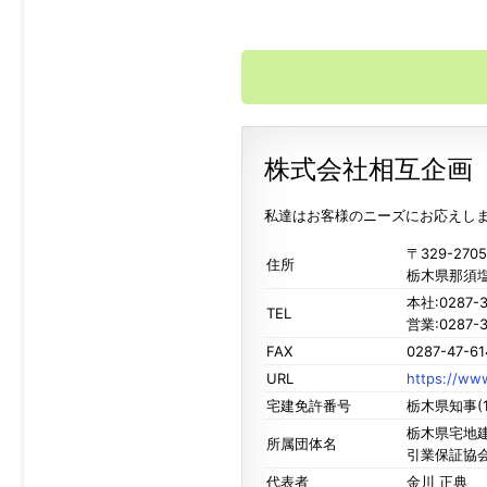
株式会社相互企画
私達はお客様のニーズにお応えし
〒329-2705
住所
栃木県那須塩
本社:0287-3
TEL
営業:0287-3
FAX
0287-47-61
URL
https://www
宅建免許番号
栃木県知事(1
栃木県宅地建
所属団体名
引業保証協
代表者
金川 正典