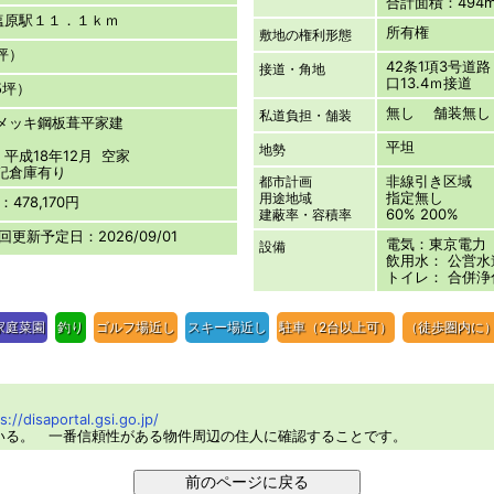
合計面積：494m²
塩原駅１１．１ｋｍ
所有権
敷地の権利形態
3坪）
42条1項3号道
接道・角地
口13.4ｍ接道
05坪）
無し 舗装無し
私道負担・舗装
鉛メッキ鋼板葺平家建
平坦
地勢
平成18年12月 空家
記倉庫有り
非線引き区域
都市計画
指定無し
用途地域
478,170円
60% 200%
建蔽率・容積率
次回更新予定日：2026/09/01
電気：東京電力
設備
飲用水： 公営水
トイレ： 合併浄
家庭菜園
釣り
ゴルフ場近し
スキー場近し
駐車（2台以上可）
（徒歩圏内に
s://disaportal.gsi.go.jp/
いる。 一番信頼性がある物件周辺の住人に確認することです。