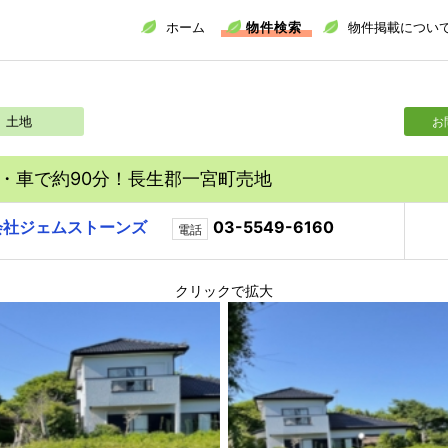
ホーム
物件検索
物件掲載につい
土地
お
・車で約90分！長生郡一宮町売地
会社ジェムストーンズ
03-5549-6160
電話
クリックで拡大