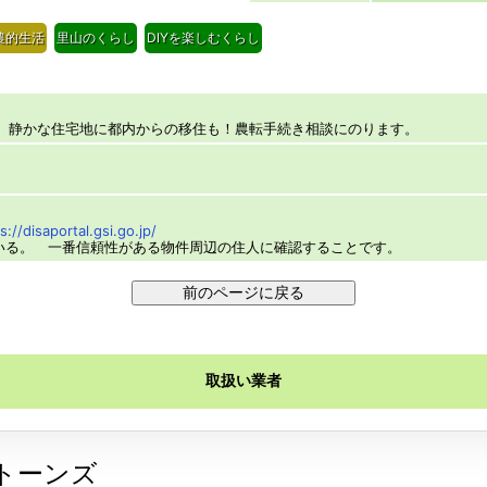
農的生活
里山のくらし
DIYを楽しむくらし
分。静かな住宅地に都内からの移住も！農転手続き相談にのります。
s://disaportal.gsi.go.jp/
いる。 一番信頼性がある物件周辺の住人に確認することです。
取扱い業者
トーンズ