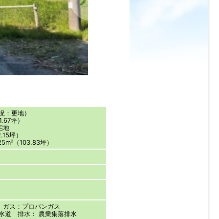
現況：更地）
1.67坪）
宅地
.15坪）
5m²（103.83坪）
 ガス：プロパンガス
水道 排水： 農業集落排水