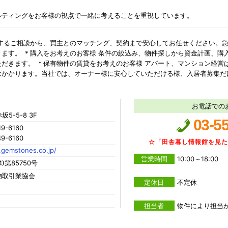
ルティングをお客様の視点で一緒に考えることを重視しています。
関するご相談から、買主とのマッチング、契約まで安心してお任せください。
ます。 ＊購入をお考えのお客様 条件の絞込み、物件探しから資金計画、購
だきます。 ＊保有物件の賃貸をお考えのお客様 アパート、マンション経営
はかかります。当社では、オーナー様に安心していただける様、入居者募集だ
お電話での
5-5-8 3F
03-5
9-6160
9-6160
☆「田舎暮し情報館を見
.gemstones.co.jp/
営業時間
10:00～18:00
)第85750号
物取引業協会
定休日
不定休
担当者
物件により担当