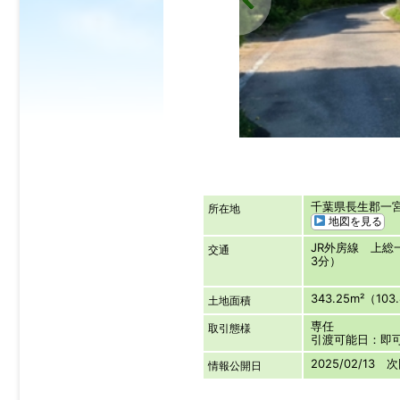
千葉県長生郡一
所在地
地図を見る
JR外房線 上総
交通
3分）
343.25m²（103
土地面積
専任
取引態様
引渡可能日：即
2025/02/13 
情報公開日