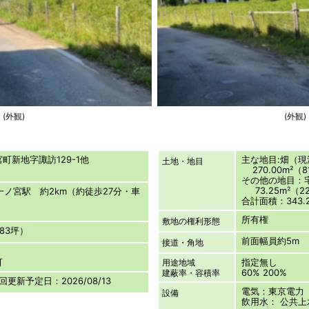
(外観)
(外観)
宮町新地字諏訪129-1他
主な地目:畑（
土地・地目
270.00m²（8
その他の地目：
73.25m²（22
一ノ宮駅 約2km（約徒歩27分・車
合計面積：343.2
所有権
敷地の権利形態
.83坪）
前面幅員約5m
接道・角地
可
指定無し
用途地域
60% 200%
建蔽率・容積率
次回更新予定日：2026/08/13
電気：東京電力
設備
飲用水： 公共上