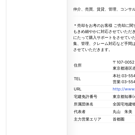
仲介、売買、賃貸、管理、コンサ
＊売却をお考のお客様 ご売却に
もきめ細やかに対応させていただき
にたって購入サポートをさせていた
集、管理、クレーム対応など手間
させていただきます。
〒107-0052
住所
東京都港区赤坂
本社:03-554
TEL
営業:03-554
URL
http://www
宅建免許番号
東京都知事(4
所属団体名
全国宅地建
代表者
丸山 朱美
主力営業エリア
首都圏