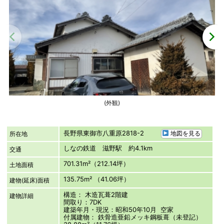
(外観)
長野県東御市八重原2818-2
地図を見る
所在地
しなの鉄道 滋野駅 約4.1km
交通
701.31m²（212.14坪）
土地面積
135.75m² （41.06坪）
建物(延床)面積
構造： 木造瓦葺2階建
建物詳細
間取り：7DK
建築年月・現況：昭和50年10月 空家
付属建物： 鉄骨造亜鉛メッキ鋼板葺（未登記）