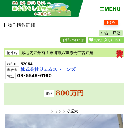
MENU
NEW
物件情報詳細
中古一戸建
お問い合わせ
お気に入りに追加
敷地内に畑有！東御市八重原売中古戸建
物件名
57954
物件ID
株式会社ジェムストーンズ
業者名
03-5549-6160
電話
800万円
価格
クリックで拡大