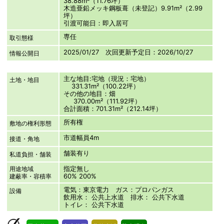
38.88m²（11.76坪）
木造亜鉛メッキ鋼板葺（未登記）9.91m²（2.99
坪）
引渡可能日：即入居可
専任
取引態様
2025/01/27 次回更新予定日：2026/10/27
情報公開日
主な地目:宅地（現況：宅地）
土地・地目
331.31m²（100.22坪）
その他の地目：畑
370.00m²（111.92坪）
合計面積：701.31m²（212.14坪）
所有権
敷地の権利形態
市道幅員4m
接道・角地
舗装有り
私道負担・舗装
指定無し
用途地域
60% 200%
建蔽率・容積率
電気：東京電力 ガス：プロパンガス
設備
飲用水： 公共上水道 排水： 公共下水道
トイレ： 公共下水道