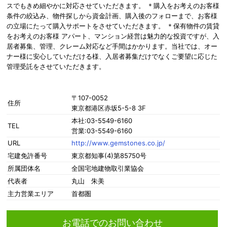
スでもきめ細やかに対応させていただきます。 ＊購入をお考えのお客様
条件の絞込み、物件探しから資金計画、購入後のフォローまで、お客様
の立場にたって購入サポートをさせていただきます。 ＊保有物件の賃貸
をお考えのお客様 アパート、マンション経営は魅力的な投資ですが、入
居者募集、管理、クレーム対応など手間はかかります。当社では、オー
ナー様に安心していただける様、入居者募集だけでなくご要望に応じた
管理受託をさせていただきます。
〒107-0052
住所
東京都港区赤坂5-5-8 3F
本社:03-5549-6160
TEL
営業:03-5549-6160
URL
http://www.gemstones.co.jp/
宅建免許番号
東京都知事(4)第85750号
所属団体名
全国宅地建物取引業協会
代表者
丸山 朱美
主力営業エリア
首都圏
お電話でのお問い合わせ