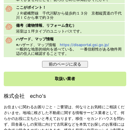
ここがポイント！
ＪＲ嵯峨野線 千代川駅から徒歩約１３分 京都縦貫道の千代
川ＩＣから車で約３分
備考（建物情報、リフォーム含む）
浴室は１坪タイプのユニットバスです。
ハザード、マップ情報
※ハザード、マップ情報
https://disaportal.gsi.go.jp/
一般的な地形的傾向を述べている。 一番信頼性がある物件周
辺の住人に確認することです。
取扱い業者
株式会社 echo's
お住まいに関わるお困りごと・ご要望は、何なりとお気軽にご相談くだ
さいませ。地域に根ざした不動産に関する情報サービス業者として、何
らかのお役に立ちたいと考えております。移住・セカンドハウスを問わ
ず、田舎暮らしの実現に向けて古民家などを本気でお探しのお客様には
全力でご協力させていただきます。移住を前提に住宅ローンをご利用さ