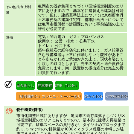
亀岡市の既存集落まちづくり区域指定制度のエリ
その他法令上制
アにありますので、基本的に建替え再建築は可能
限
です。但し、建築基準法上については京都府南丹
土木事務所の建築住宅課、都市計画法上について
は亀岡市役所都市計画課において事前協議の上で
許可が必要です。
電気：関西電力 ガス：プロパンガス
設備
飲用水： 公営 排水： 公共下水
トイレ： 公共下水
築年数相応の経年劣化に伴いまして、ガス給湯器
含む設備機器は正常に作動しない可能性があるこ
とをあらかじめご承知おきの上で、現状有姿にて
引渡しの取引とします。売主の契約不適合責任は
免責とします。尚、残置物の搬出処分は売主の費
用負担で行います。
田舎暮らし
駐車場有
駐車（1台分）
（徒歩圏内に）コンビニ・スーパーあり
駅から15分
小学校迄15分
物件概要(特徴)
市街化調整区域にありますが、亀岡市の既存集落まちづくり区
域指定制度のエリアにありますので、基本的に建替え再建築は
可能です。駐車スペースの奥行きが、タイヤ止めブロックまで
約３.５ｍですので排気量が1000ｃｃクラス程度の車輌しか駐
車できませんことを、あらかじめご承知おきください。