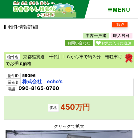
MENU
NEW
物件情報詳細
中古一戸建
即入居可
お問い合わせ
お気に入りに追加
京都縦貫道 千代川ＩＣから車で約３分 軽駐車可
物件名
でお手頃価格
58096
物件ID
株式会社 echo's
業者名
090-8165-0760
電話
450万円
価格
クリックで拡大