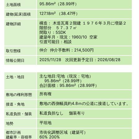
95.86m²（28.99坪）
土地面積
127.18m² （38.47坪）
建物(延床)面積
構造： 木造瓦葺２階建 １９７６年３月に増築２
建物詳細
階部分 ５７.３７㎡
間取り：5SDK
建築年月・現況：1960/10 空家
引渡可能日：相談
仲介 仲介手数料：214,500円
取引態様
2025/11/28 次回更新予定日：2026/08/28
情報公開日
主な地目:宅地（現況：宅地）
土地・地目
95.86m²（28.99坪）
合計面積：95.86m²（28.99坪）
所有権
敷地の権利形態
敷地の西側幅員約4.8ｍの公道に接道しています。
接道・角地
私道負担なし 舗装有り
私道負担・舗装
平坦地
地勢
市街化調整区域（建築可）
都市計画
60% 200%
建蔽率・容積率