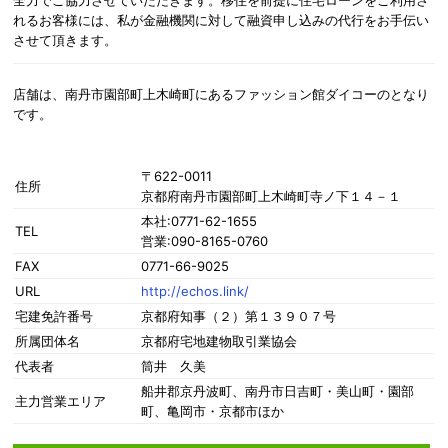
れるお客様には、私が金融機関に対して融資申し込みの代行をお手伝い
させて頂きます。
店舗は、南丹市園部町上木崎町にあるファッション館ダイコーのとなり
です。
〒622-0011
住所
京都府南丹市園部町上木崎町寺ノ下１４－１
本社:0771-62-1655
TEL
営業:090-8165-0760
FAX
0771-66-9025
URL
http://echos.link/
宅建免許番号
京都府知事（２）第１３９０７号
所属団体名
京都府宅地建物取引業協会
代表者
筒井 久美
船井郡京丹波町、南丹市日吉町・美山町・園部
主力営業エリア
町、亀岡市・京都市ほか