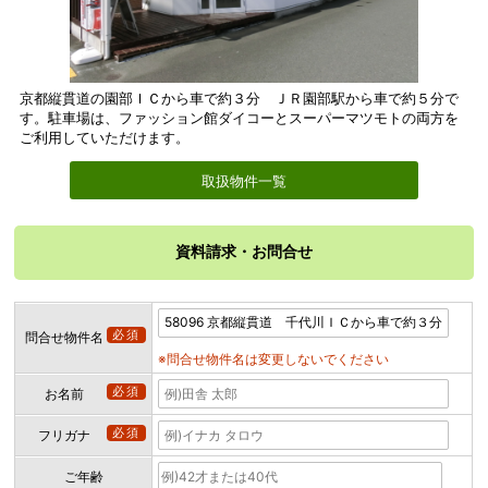
京都縦貫道の園部ＩＣから車で約３分 ＪＲ園部駅から車で約５分で
す。駐車場は、ファッション館ダイコーとスーパーマツモトの両方を
ご利用していただけます。
取扱物件一覧
資料請求・お問合せ
必須
問合せ物件名
※問合せ物件名は変更しないでください
必須
お名前
必須
フリガナ
ご年齢