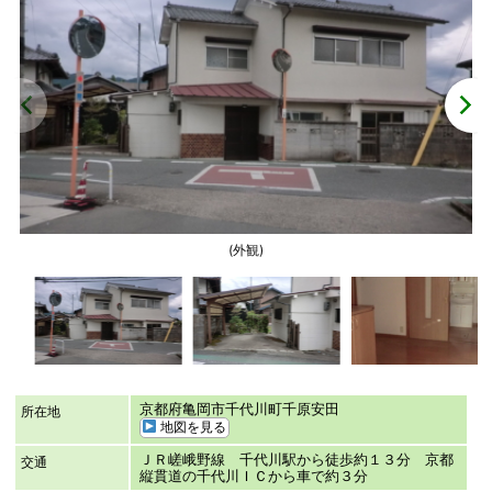
(外観)
京都府亀岡市千代川町千原安田
所在地
地図を見る
ＪＲ嵯峨野線 千代川駅から徒歩約１３分 京都
交通
縦貫道の千代川ＩＣから車で約３分