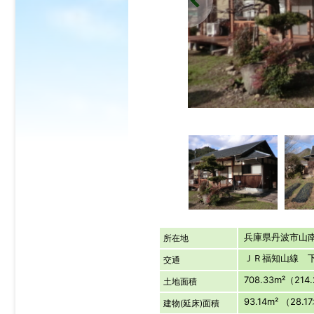
兵庫県丹波市
所在地
ＪＲ福知山線 
交通
708.33m²（214
土地面積
93.14m² （28.
建物(延床)面積