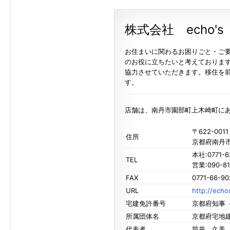
株式会社 echo's
お住まいに関わるお困りごと・ご
のお役に立ちたいと考えておりま
協力させていただきます。移住を
す。
店舗は、南丹市園部町上木崎町に
〒622-0011
住所
京都府南丹
本社:0771-6
TEL
営業:090-81
FAX
0771-66-90
URL
http://echos
宅建免許番号
京都府知事
所属団体名
京都府宅地
代表者
筒井 久美