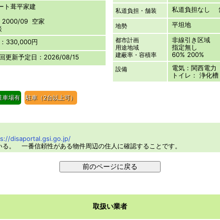
レート葺平家建
私道負担なし 
私道負担・舗装
000/09 空家
平坦地
地勢
談
非線引き区域
都市計画
330,000円
指定無し
用途地域
60% 200%
建蔽率・容積率
次回更新予定日：2026/08/15
電気：関西電力
設備
トイレ： 浄化槽
駐車場有
駐車（2台以上可）
s://disaportal.gsi.go.jp/
いる。 一番信頼性がある物件周辺の住人に確認することです。
取扱い業者