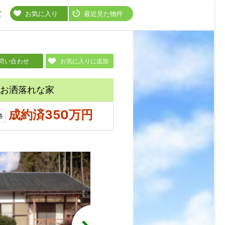
て
お気に入り
最近見た物件
問い合わせ
お気に入りに追加
お洒落れな家
成約済350万円
格