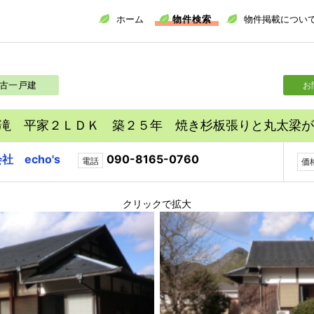
ホーム
物件検索
物件掲載につい
古一戸建
お
滝 平家２ＬＤＫ 築２５年 焼き杉板張りと丸太梁が
社 echo's
090-8165-0760
電話
価
クリックで拡大