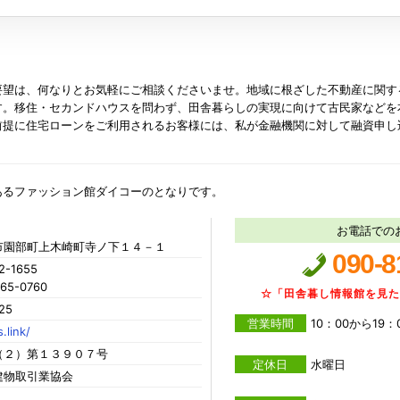
要望は、何なりとお気軽にご相談くださいませ。地域に根ざした不動産に関す
す。移住・セカンドハウスを問わず、田舎暮らしの実現に向けて古民家などを
前提に住宅ローンをご利用されるお客様には、私が金融機関に対して融資申し
あるファッション館ダイコーのとなりです。
お電話での
市園部町上木崎町寺ノ下１４－１
090-8
2-1655
65-0760
☆「田舎暮し情報館を見
25
営業時間
10：00から19：
.link/
（２）第１３９０７号
定休日
水曜日
建物取引業協会