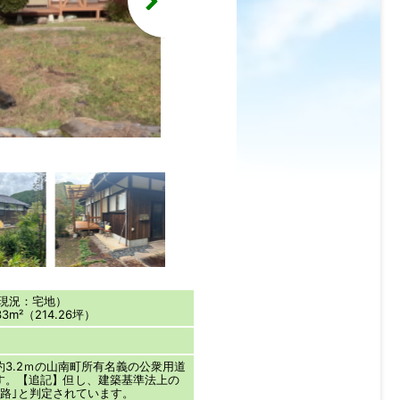
(外観)
（現況：宅地）
3m²（214.26坪）
3.2ｍの山南町所有名義の公衆用道
す。【追記】但し、建築基準法上の
道路｣と判定されています。