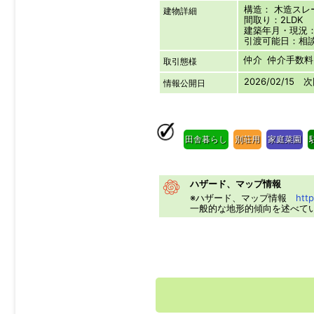
構造： 木造ス
建物詳細
間取り：2LDK
建築年月・現況：2
引渡可能日：相
仲介 仲介手数料：
取引態様
2026/02/15 
情報公開日
田舎暮らし
別荘用
家庭菜園
ハザード、マップ情報
※ハザード、マップ情報
http
一般的な地形的傾向を述べて