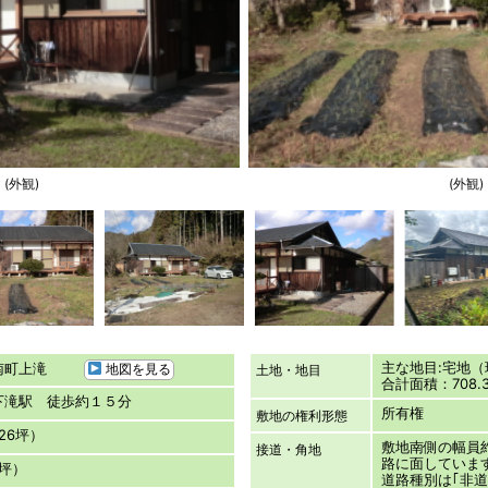
(外観)
(外観)
主な地目:宅地
山南町上滝
地図を見る
土地・地目
合計面積：708.3
下滝駅 徒歩約１５分
所有権
敷地の権利形態
.26坪）
敷地南側の幅員約
接道・角地
路に面していま
17坪）
道路種別は｢非