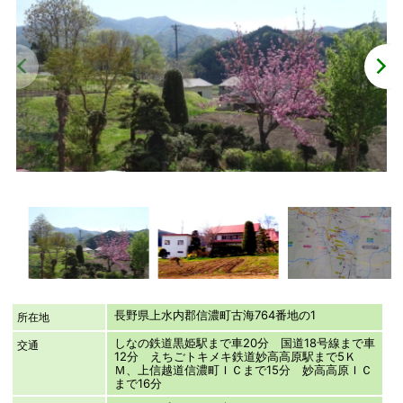
長野県上水内郡信濃町古海764番地の1
所在地
しなの鉄道黒姫駅まで車20分 国道18号線まで車
交通
12分 えちごトキメキ鉄道妙高高原駅まで5Ｋ
Ｍ、上信越道信濃町ＩＣまで15分 妙高高原ＩＣ
まで16分