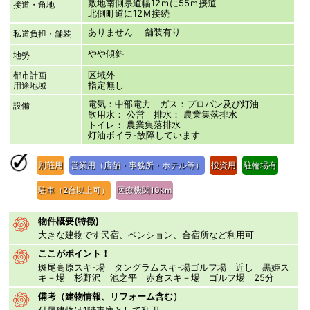
敷地南側県道幅12ｍに55ｍ接道
接道・角地
北側町道に12Ｍ接続
ありません 舗装有り
私道負担・舗装
やや傾斜
地勢
区域外
都市計画
指定無し
用途地域
電気：中部電力 ガス：プロパン及び灯油
設備
飲用水： 公営 排水： 農業集落排水
トイレ： 農業集落排水
灯油ボイラ-故障しています
別荘用
営業用（店舗・事務所・ホテル等）
投資用
駐輪場有
駐車（2台以上可）
医療機関10km
物件概要(特徴)
大きな建物です民宿、ペンション、合宿所など利用可
ここがポイント！
斑尾高原スキ-場 タングラムスキ-場ゴルフ場 近し 黒姫ス
キ－場 杉野沢 池之平 赤倉スキ－場 ゴルフ場 25分
備考（建物情報、リフォーム含む）
付属建物は1階車庫として利用