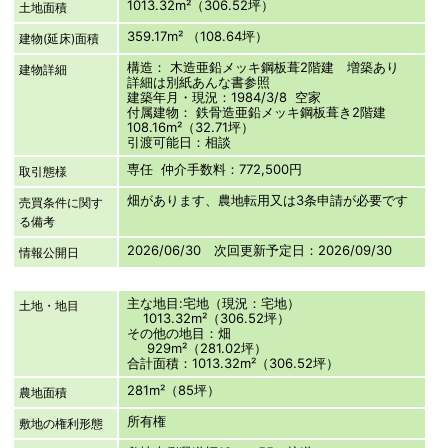
1013.32m²（306.52坪）
土地面積
359.17m² （108.64坪）
建物(延床)面積
構造： 木造亜鉛メッキ鋼板葺2階建 増築あり
建物詳細
詳細は別紙あんな書参照
建築年月・現況：1984/3/8 空家
付属建物： 鉄骨造亜鉛メッキ鋼板葺き2階建
108.16m²（32.71坪）
引渡可能日：相談
専任 仲介手数料：772,500円
取引態様
畑があります、農地転用又は3条申請が必要です
売買条件に関す
る備考
2026/06/30 次回更新予定日：2026/09/30
情報公開日
主な地目:宅地（現況：宅地）
土地・地目
1013.32m²（306.52坪）
その他の地目：畑
929m²（281.02坪）
合計面積：1013.32m²（306.52坪）
281m²（85坪）
農地面積
所有権
敷地の権利形態