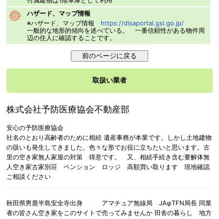
ハザード、マップ情報
※ハザード、マップ情報
https://disaportal.gsi.go.jp/
一般的な地形的傾向を述べている。 一番信頼性がある物件周
辺の住人に確認することです。
取扱い業者
株式会社予防医療協会不動産部
安心の予防医療協会
社名のとおり高齢者のために相続 遺産事務が本業です。しかし土地建物
の扱いも発生してきました。色々な形でお役に立ちたいと思います。古
里の空き家無人家屋の対策 得意です。 又、相続手続き含む要解体無
人空き家古家別荘 ペンション ロッジ 高額買い取ります 現地確認
ご相談ください
秋田県男鹿半島安全寺出身 アマチュア無線局 JAφTFN局長 同業
者の皆さん空き家をこのサイトで売ってみませんか 田舎の暮らし 地方