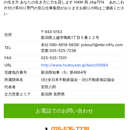
の生き方 あなたの生き方に力を貸します HAM 局 JAφTFN あれこれ
片付け草刈り専門の安心仕事集団がおりますお困りの時はご連絡くださ
い
〒943-0153
住所
新潟県上越市鴨島1丁目５番１２号
本社:090-4919-5839/ yoboui1@mbr.nifty.com
TEL
営業:025-525-7238
FAX
025-525-7201
URL
http://www.hudousan.jp/best/00064
宅建免許番号
新潟県知事（5）第4664号
所属団体名
(社)全日本不動産協会・(社)不動産保証協会
代表者
安田八郎
主力営業エリア
新潟県 長野県
お電話でのお問い合わせ
025-525-7238