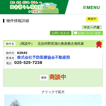
MENU
商談中
物件情報詳細
中古一戸建
お問い合わせ
お気に入りに追加
（商談中） 北信州野尻湖の奥座敷古海民家
物件名
62945
物件ID
株式会社予防医療協会不動産部
業者名
025-525-7238
電話
商談中
価格
クリックで拡大