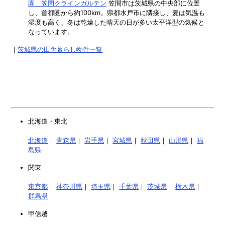
園 笠間クラインガルテン
笠間市は茨城県の中央部に位置
し、首都圏から約100km。県都水戸市に隣接し、夏は気温も
湿度も高く、冬は乾燥した晴天の日が多い太平洋型の気候と
なっています。
｜
茨城県の田舎暮らし物件一覧
北海道・東北
北海道
｜
青森県
｜
岩手県
｜
宮城県
｜
秋田県
｜
山形県
｜
福
島県
関東
東京都
｜
神奈川県
｜
埼玉県
｜
千葉県
｜
茨城県
｜
栃木県
｜
群馬県
甲信越