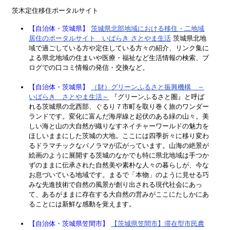
茨木定住移住ポータルサイト
【自治体・茨城県】
茨城県北部地域における移住・二地域
居住のポータルサイト いばらき さとやま生活
茨城県北地
域で過ごしている方や定住している方々の紹介、リンク集に
よる県北地域の住まいや医療・福祉など生活情報の検索、ブ
ログでの口コミ情報の発信・交換など。
【自治体・茨城県】
（財）グリーンふるさと振興機構 ～
いばらき さとやま生活～
『グリーンふるさと圏』と呼ば
れる茨城県の北西部、ぐるり７市町を取り巻く旅のワンダー
ランドです。変化に富んだ海岸線と起伏のある緑の山々。美
しい海と山の大自然が織りなすネイチャーワールドの魅力を
ほしいままにした茨城の大地。ここには四季折々に移り変わ
るドラマチックなパノラマが広がっています。山海の絶景が
絵画のように展開する茨城のなかでも特に県北地域は手つか
ずのままに伝承された自然美や素朴な人々の暮らしが、今な
お息づいている地域です。まるで「本物」のように見せる巧
みな先進技術で自然の風景が創り出される現代社会にあっ
て、あるがままに存在する大自然の営みがここにたしかにあ
ることには新鮮な感動を覚えます。
【自治体・茨城県笠間市】
【茨城県笠間市】滞在型市民農