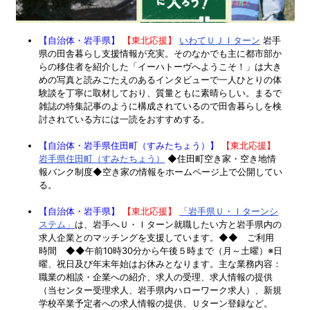
【自治体・岩手県】
【東北応援】
いわてＵＪＩターン
岩手
県の田舎暮らし支援情報が充実。そのなかでも主に都市部か
らの移住者を紹介した「イーハトーヴへようこそ！」は大き
めの写真と読みごたえのあるインタビューで一人ひとりの体
験談を丁寧に取材しており、質量ともに素晴らしい。まるで
雑誌の特集記事のように構成されているので田舎暮らしを検
討されている方には一読をおすすめする。
【自治体・岩手県住田町（すみたちょう）】
【東北応援】
岩手県住田町（すみたちょう）
◆住田町空き家・空き地情
報バンク制度◆空き家の情報をホームページ上で公開してい
る。
【自治体・岩手県】
【東北応援】
「岩手県Ｕ・Ｉターンシ
ステム」
は、岩手へＵ・Ｉターン就職したい方と岩手県内の
求人企業とのマッチングを支援しています。◆◆ ご利用
時間 ◆◆午前10時30分から午後５時まで（月～土曜）※日
曜、祝日及び年末年始はお休みとなります。主な業務内容：
職業の相談・企業への紹介、求人の受理、求人情報の提供
（当センター受理求人、岩手県内ハローワーク求人）、新規
学校卒業予定者への求人情報の提供、Ｕターン登録など。