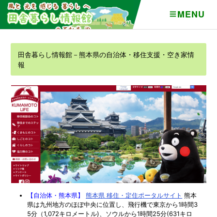
MENU
田舎暮らし情報館－熊本県の自治体・移住支援・空き家情
報
【自治体・熊本県】
熊本県 移住・定住ポータルサイト
熊本
県は九州地方のほぼ中央に位置し、飛行機で東京から1時間3
5分（1,072キロメートル)、ソウルから1時間25分(631キロ