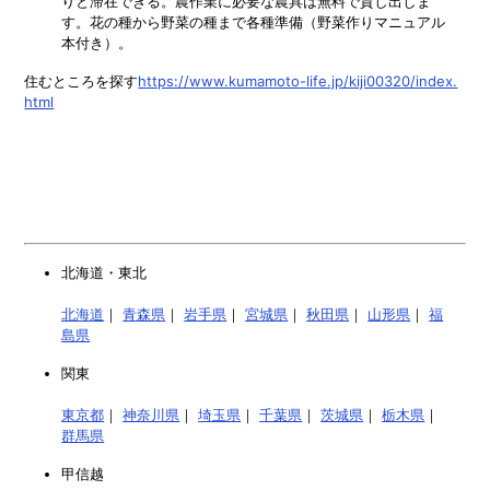
りと滞在できる。農作業に必要な農具は無料で貸し出しま
す。花の種から野菜の種まで各種準備（野菜作りマニュアル
本付き）。
住むところを探す
https://www.kumamoto-life.jp/kiji00320/index.
html
北海道・東北
北海道
｜
青森県
｜
岩手県
｜
宮城県
｜
秋田県
｜
山形県
｜
福
島県
関東
東京都
｜
神奈川県
｜
埼玉県
｜
千葉県
｜
茨城県
｜
栃木県
｜
群馬県
甲信越