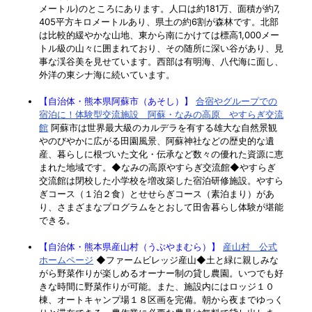
メートル)のところにあります。人口は約181万、面積が約7,
405平方キロメートルあり、県土の約6割が森林です。北部
は比較的緩やかな山地、東から南にかけては標高1,000メー
トル級の山々に囲まれており、その随所に深い谷があり、見
事な渓谷美を見せています。西部は有明海、八代海に面し、
外洋の東シナ海に続いています。
【自治体・熊本県阿蘇市（あそし）】
合宿やグループでの
宿泊に！体験型交流施設 阿蘇・なみの高原 やすらぎ交流
館
阿蘇市は世界最大級のカルデラを有する雄大な自然景観
やのびやかに広がる田園風景、阿蘇神社などの歴史的な遺
産、暮らしに根づいた文化・伝承など数々の優れた資源に恵
まれた地域です。◆なみの高原やすらぎ交流館◆やすらぎ
交流館は閉校した小学校を増改築した宿泊研修施設。やすら
ぎコース（１泊２食）とせせらぎコース（素泊まり）があ
り、さまざまなプログラムをとおして田舎暮らし体験が堪能
できる。
【自治体・熊本県産山村（うぶやまむら）】
産山村 公式
ホームページ
◆ファームビレッジ産山◆土と緑に親しみな
がら野菜作りが楽しめるオーナー制の貸し農園。いつでも好
きな時間に野菜作りが可能。また、施設内にはロッジ１０
棟、オートキャンプ場１８区画を完備。朝から夜までゆっく