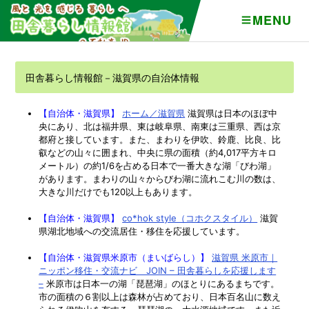
MENU
田舎暮らし情報館－滋賀県の自治体情報
【自治体・滋賀県】
ホーム／滋賀県
滋賀県は日本のほぼ中
央にあり、北は福井県、東は岐阜県、南東は三重県、西は京
都府と接しています。また、まわりを伊吹、鈴鹿、比良、比
叡などの山々に囲まれ、中央に県の面積（約4,017平方キロ
メートル）の約1/6を占める日本で一番大きな湖「びわ湖」
があります。まわりの山々からびわ湖に流れこむ川の数は、
大きな川だけでも120以上もあります。
【自治体・滋賀県】
co*hok style（コホクスタイル）
滋賀
県湖北地域への交流居住・移住を応援しています。
【自治体・滋賀県米原市（まいばらし）】
滋賀県 米原市｜
ニッポン移住・交流ナビ JOIN – 田舎暮らしを応援します
–
米原市は日本一の湖「琵琶湖」のほとりにあるまちです。
市の面積の６割以上は森林が占めており、日本百名山に数え