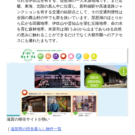
られる伊吹山を有する、琵琶湖の一大水源地域です。また近
畿、東海、北陸の真ん中に位置し、新幹線駅や高速道路ジャ
ンクションを有する交通の結節点として、その交通利便性は
全国の農山村の中でも群を抜いています。琵琶湖のほとりか
ら広がる田園地帯、伊吹山や霊仙山を望む丘陵地帯、命の水
を育む森林地帯。米原市は湖(うみ)から山まであらゆる自然
の恵みに触れることができるだけでなく大都市圏へのアクセ
スにも優れたまちです。
滋賀の移住サイトが熱い
｜
滋賀県の田舎暮らし物件一覧