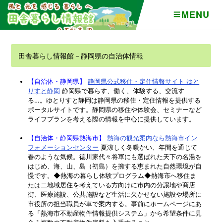
MENU
田舎暮らし情報館－静岡県の自治体情報
【自治体・静岡県】
静岡県公式移住・定住情報サイト ゆと
りすと静岡
静岡県で暮らす、働く、体験する、交流す
る…。ゆとりすと静岡は静岡県の移住・定住情報を提供する
ポータルサイトです。静岡県の移住や体験会、セミナーなど
ライフプランを考える際の情報を中心に提供しています。
【自治体・静岡県熱海市】
熱海の観光案内なら熱海市イン
フォメーションセンター
夏涼しく冬暖かい、年間を通じて
春のような気候。徳川家代々将軍にも選ばれた天下の名湯を
はじめ、海、山、島（初島）を擁する恵まれた自然環境が自
慢です。◆熱海の暮らし体験プログラム◆熱海市へ移住ま
たは二地域居住を考えている方向けに市内の分譲地や商店
街、医療施設、公共施設など生活に欠かせない施設や場所に
市役所の担当職員が車で案内する。事前にホームページにあ
る「熱海市不動産物件情報提供システム」から希望条件に見