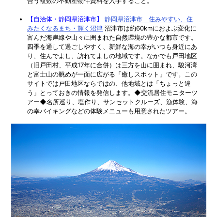
合う複数の不動産物件資料を入手すること。
【自治体・静岡県沼津市】
静岡県沼津市 住みやすい、住
みたくなるまち・輝く沼津
沼津市は約60kmにおよぶ変化に
富んだ海岸線や山々に囲まれた自然環境の豊かな都市です。
四季を通して過ごしやすく、新鮮な海の幸がいつも身近にあ
り、住んでよし、訪れてよしの地域です。なかでも戸田地区
（旧戸田村、平成17年に合併）は三方を山に囲まれ、駿河湾
と富士山の眺めが一面に広がる「癒しスポット」です。この
サイトでは戸田地区ならではの、他地域とは「ちょっと違
う」とっておきの情報を発信します。◆交流居住モニターツ
アー◆名所巡り、塩作り、サンセットクルーズ、漁体験、海
の幸バイキングなどの体験メニューも用意されたツアー。