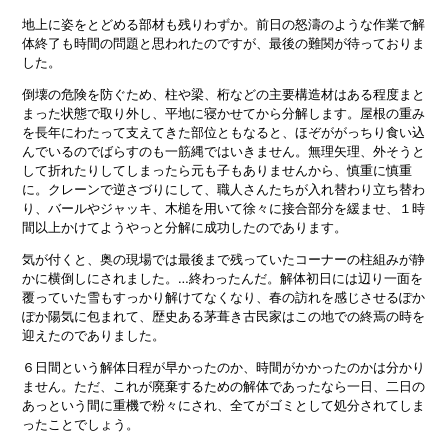
地上に姿をとどめる部材も残りわずか。前日の怒濤のような作業で解
体終了も時間の問題と思われたのですが、最後の難関が待っておりま
した。
倒壊の危険を防ぐため、柱や梁、桁などの主要構造材はある程度まと
まった状態で取り外し、平地に寝かせてから分解します。屋根の重み
を長年にわたって支えてきた部位ともなると、ほぞががっちり食い込
んでいるのでばらすのも一筋縄ではいきません。無理矢理、外そうと
して折れたりしてしまったら元も子もありませんから、慎重に慎重
に。クレーンで逆さづりにして、職人さんたちが入れ替わり立ち替わ
り、バールやジャッキ、木槌を用いて徐々に接合部分を緩ませ、１時
間以上かけてようやっと分解に成功したのであります。
気が付くと、奥の現場では最後まで残っていたコーナーの柱組みが静
かに横倒しにされました。…終わったんだ。解体初日には辺り一面を
覆っていた雪もすっかり解けてなくなり、春の訪れを感じさせるぽか
ぽか陽気に包まれて、歴史ある茅葺き古民家はこの地での終焉の時を
迎えたのでありました。
６日間という解体日程が早かったのか、時間がかかったのかは分かり
ません。ただ、これが廃棄するための解体であったなら一日、二日の
あっという間に重機で粉々にされ、全てがゴミとして処分されてしま
ったことでしょう。