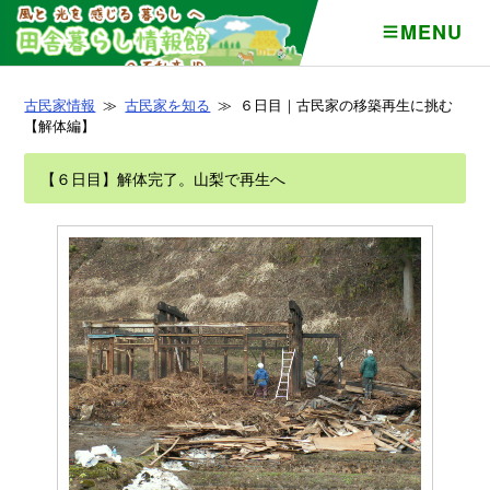
MENU
古民家情報
≫
古民家を知る
≫ ６日目｜古民家の移築再生に挑む
【解体編】
【６日目】解体完了。山梨で再生へ