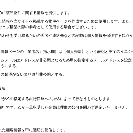
めに該当物件に関する情報を提供します。
た情報を当サイトへ掲載する物件ページを作成するために使用します。また
ウェブ構築の際の参考として使用する場合がございます。
合わせを受け取るための氏名や連絡先などの記載は個人情報を保護する観点
件情報ページの「業者名」掲示欄）は【個人売却】という表記と英字のイニシ
ームメールはアドレスが非公開となるため甲の指定するメールアドレスを設定
ようにする。
らの希望がない限り原則非公開とする。
方法
甲が乙の指定する銀行口座への振込によって行なうものとします。
発行です。乙が一旦収受した金員は理由の如何を問わず返金いたしません。
れた顧客情報を甲に適切に配信します。