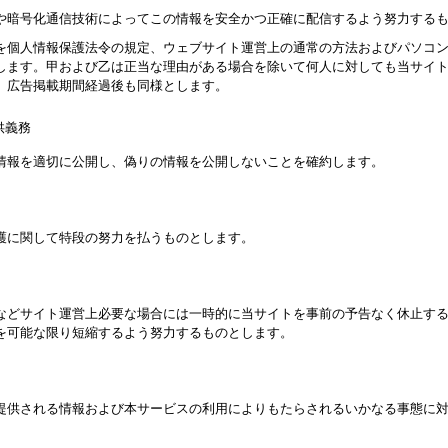
や暗号化通信技術によってこの情報を安全かつ正確に配信するよう努力する
を個人情報保護法令の規定、ウェブサイト運営上の通常の方法およびパソコ
します。甲および乙は正当な理由がある場合を除いて何人に対しても当サイ
。広告掲載期間経過後も同様とします。
供義務
情報を適切に公開し、偽りの情報を公開しないことを確約します。
護に関して特段の努力を払うものとします。
などサイト運営上必要な場合には一時的に当サイトを事前の予告なく休止す
を可能な限り短縮するよう努力するものとします。
提供される情報および本サービスの利用によりもたらされるいかなる事態に