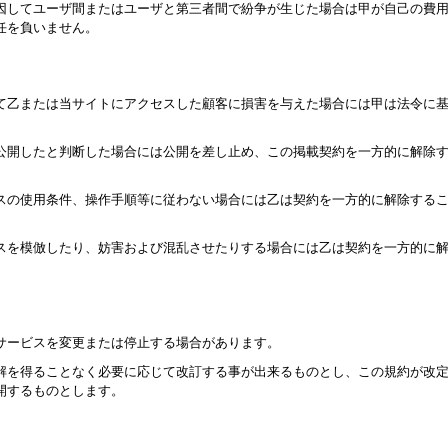
因してユーザ間またはユーザと第三者間で紛争が生じた場合は甲が自己の費
任を負いません。
て乙または当サイトにアクセスした顧客に損害を与えた場合には甲は法令に
公開したと判断した場合には公開を差し止め、この掲載契約を一方的に解除
スの使用条件、操作手順等に従わない場合には乙は契約を一方的に解除する
スを模倣したり、妨害および混乱させたりする場合には乙は契約を一方的に
サービスを変更または停止する場合があります。
解を得ることなく必要に応じて改訂する事が出来るものとし、この規約が改
開するものとします。