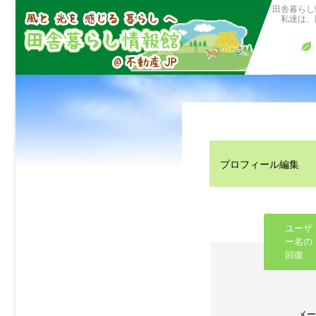
田舎暮らし
私達は、田
プロフィール編集
ユーザ
ー名の
回復
メー