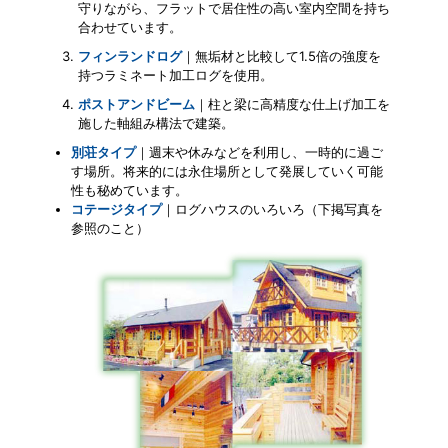
守りながら、フラットで居住性の高い室内空間を持ち
合わせています。
フィンランドログ
｜無垢材と比較して1.5倍の強度を
持つラミネート加工ログを使用。
ポストアンドビーム
｜柱と梁に高精度な仕上げ加工を
施した軸組み構法で建築。
別荘タイプ
｜週末や休みなどを利用し、一時的に過ご
す場所。将来的には永住場所として発展していく可能
性も秘めています。
コテージタイプ
｜ログハウスのいろいろ（下掲写真を
参照のこと）