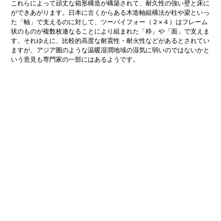
これらによって頑丈な箱形構造が構築されて、耐久性の強い壁と床に
ができあがります。日本に古くからある木造軸組構法が柱や梁といっ
た「軸」で支えるのに対して、ツーバイフォー（２×４）はフレーム
状のものが複数枚連なることにより組まれた「枠」や「面」で支えま
す。それゆえに、比較的高度な耐震性・耐火性などがあるとされてい
ますが、アジア圏のような温暖湿潤地域の湿気に弱いのではないかと
いう意見も専門家の一部にはあるようです。