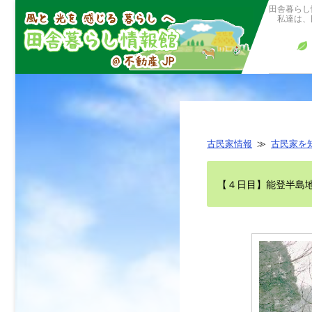
田舎暮らし
私達は、田
古民家情報
≫
古民家を
【４日目】能登半島