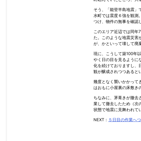
そう、「能登半島地震」で
水町では震度６強を観測
つけ、物件の無事を確認
このエリア近辺では同年
た。このような地震災害
が、かといって壊して廃
現に、こうして築100
やく日の目を見るように
化を続けておりますし、
観が醸成されつつあると
幾度となく襲いかかってき
はおもに小屋裏の床敷き
ちなみに、茅葺きが撤去
業して撤去したため（次
状態で地震に見舞われて
NEXT：
５日目の作業へつ