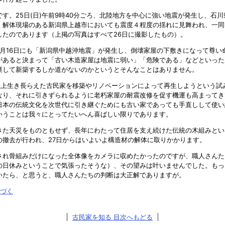
す。25日(日)午前9時40分ごろ、北陸地方を中心に強い地震が発生し、石
。解体現場のある新潟県上越市においても震度４程度の揺れに見舞われ、一同
したのであります（上掲の写真はすべて26日に撮影したもの）。
7月16日にも「新潟県中越沖地震」が発生し、倒壊家屋の下敷きになって尊い
があると決まって「古い木造家屋は地震に弱い」「危険である」などといった
棄して新築するしか道がないのかというとそんなことはありません。
年以上生き長らえた古民家を移築やリノベーションによって再生しようという試
なり、それに引きずられるように老朽家屋の耐震改修を促す機運も高まってき
日本の伝統文化を次世代に引き継ぐためにも古い家であっても手直しして使い
いうことは我々にとってたいへん喜ばしい限りであります。
た天災をものともせず、長年にわたって住居を支え続けた伝統の木組みという
の撤去が行われ、27日からはいよいよ構造材の解体に取りかかります。
され骨組みだけになった全体像をカメラに収めたかったのですが、職人さんた
の日休みということで気張ったそうな）、その望みは叶いませんでした。もっ
いたら、と思うと、職人さんたちの判断は大正解でありますが。
づく
古民家を知る 目次へもどる