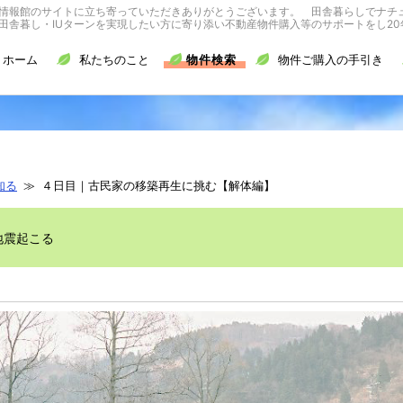
情報館のサイトに立ち寄っていただきありがとうございます。 田舎暮らしでナチ
舎暮し・IUターンを実現したい方に寄り添い不動産物件購入等のサポートをし20
ホーム
私たちのこと
物件検索
物件ご購入の手引き
知る
≫ ４日目｜古民家の移築再生に挑む【解体編】
地震起こる