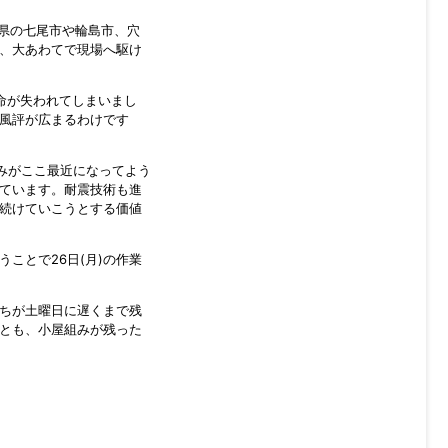
川県の七尾市や輪島市、穴
、大あわてで現場へ駆け
命が失われてしまいまし
風評が広まるわけです
みがここ最近になってよう
ています。耐震技術も進
続けていこうとする価値
ことで26日(月)の作業
ちが土曜日に遅くまで残
とも、小屋組みが残った