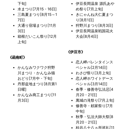
下旬]
伊豆長岡温泉 源氏あや
水まつり[7月15・16日]
め祭り[7月上旬]
三島夏まつり[8月15～1
きにゃんね大仁夏まつ
7日]
り[8月1日]
大通り宿場まつり[11月
狩野川まつり[8月3日]
3日]
伊豆長岡温泉戦国花火
箱根だいこん祭り[12月
大会[8月4日]
上旬]
《伊豆市》
《函南町》
恋人岬バレンタインス
かんなみワクワク狩野
ペシャル[2月14日]
川まつり・かんなみ猫
わさび祭り[3月上旬]
おどり[7月中・下旬]
恋人岬ホワイトデース
丹那盆地まつり[8月第1
ペシャル[3月14日]
日曜]
春季・修善寺弘法忌[4
かんなみ商工まつり[11
月20・21日]
月3日]
萬城の滝祭り[7月上旬]
修善寺・頼家祭り[7月
中旬]
秋季・弘法大師大祭[8
月20・21日]
桂谷八十八ヵ所巡礼[11