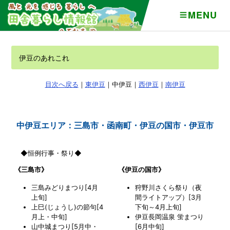
MENU
伊豆のあれこれ
目次へ戻る
｜
東伊豆
｜中伊豆｜
西伊豆
｜
南伊豆
中伊豆エリア：三島市・函南町・伊豆の国市・伊豆市
◆恒例行事・祭り◆
《三島市》
《伊豆の国市》
三島みどりまつり[4月
狩野川さくら祭り（夜
上旬]
間ライトアップ）[3月
上巳(じょうし)の節句[4
下旬～4月上旬]
月上・中旬]
伊豆長岡温泉 蛍まつり
山中城まつり[5月中・
[6月中旬]