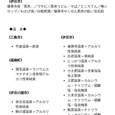
《伊豆市》
修善寺産「黒米」／ワサビ／黒米うどん・そば／ところてん／梅シ
ロップ／わさび漬／白枇杷酒／修善寺やくぜん黒米の飴／浜石絵
◆温 泉◆
《三島市》
《伊豆市》
竹倉温泉＝鉄泉
修善寺温泉＝アルカリ
性単純泉
白岩温泉＝単純泉
《函南町》
にっかつ温泉＝アルカ
リ性単純泉
畑毛温泉＝ラジウムエ
小土肥温泉＝含食塩塩
マナチオン含有弱アル
化土類泉
カリ性単純泉
土肥温泉＝カルシウ
ム・ナトリウム－硫酸
塩・塩化物泉
《伊豆の国市》
八木沢温泉＝カルシウ
ム・ナトリウム－硫酸
奈古谷温泉＝アルカリ
塩・塩化物泉
性単純泉
船原温泉＝ナトリウ
駒の湯温泉＝アルカリ
ム・カルシウム－硫酸