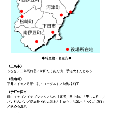
◆特産物・名産品◆
《三島市》
うなぎ／三島馬鈴薯／錦田たくあん漬／手無大まんじゅう
《函南町》
平井スイカ／丹那牛乳・ヨーグルト／熱海楠細工
《伊豆の国市
韮山イチゴ／イチゴジャム／鮎の甘露煮／田中山の「干し大根」／
パン祖のパン／伊豆長岡の温泉まんじゅう／温泉水「あやめ御前」
／飲める温泉