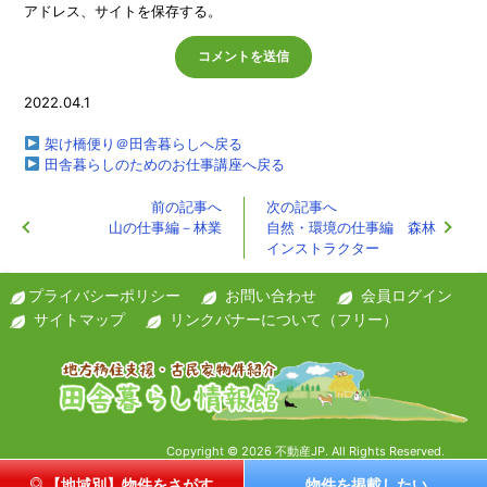
アドレス、サイトを保存する。
2022.04.1
架け橋便り＠田舎暮らしへ戻る
田舎暮らしのためのお仕事講座へ戻る
前の記事へ
次の記事へ
山の仕事編－林業
自然・環境の仕事編 森林
インストラクター
プライバシーポリシー
お問い合わせ
会員ログイン
サイトマップ
リンクバナーについて（フリー）
Copyright © 2026 不動産JP. All Rights Reserved.
【地域別】物件をさがす
物件を掲載したい