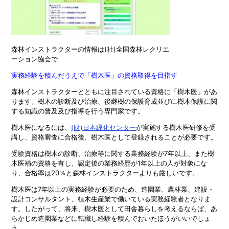
森林インストラクターの情報は(社)全国森林レクリエ
ーション協会で
実務経験を積んだうえで「樹木医」の資格取得を目指す
森林インストラクターとともに注目されている資格に「樹木医」があ
ります。樹木の診断及び治療、後継樹の保護育成並びに樹木保護に関
する知識の普及及び指導を行う専門家です。
樹木医になるには、
(財)日本緑化センター
が実施する樹木医研修を受
講し、資格審査に合格後、樹木医として登録されることが必要です。
受験資格は樹木の診断、治療等に関する業務経験が7年以上、また樹
木医補の資格を有し、認定後の業務経歴が1年以上の人が対象にな
り、合格率は20％と森林インストラクターよりも厳しいです。
樹木医は7年以上の実務経験が必要のため、造園業、農林業、建設・
設計コンサルタント、植木生産業で働いている実務経験者となりま
す。したがって、将来、樹木医として田舎暮らしを考えるならば、あ
らかじめ造園業などに転職し経験を積んでおいたほうがいいでしょ
う。