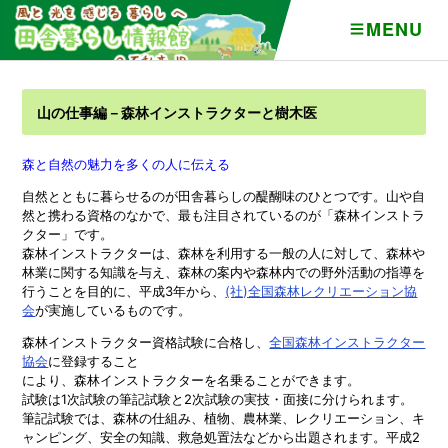
MENU
山の仕事編－森林インストラクターと樹木医
森と自然の魅力を多くの人に伝える
自然とともに暮らせるのが田舎暮らしの醍醐味のひとつです。山や自
然と携わる資格のなかで、最も注目されているのが「森林インストラ
クター」です。
森林インストラクターは、森林を利用する一般の人に対して、森林や
林業に関する知識を与え、森林の案内や森林内での野外活動の指導を
行うことを目的に、平成3年から、
(社)全国森林レクリエーション協
会
が実施しているものです。
森林インストラクター資格試験に合格し、
全国森林インストラクター
協会
に登録すること
により、森林インストラクターを名乗ることができます。
試験は1次試験の筆記試験と2次試験の実技・面接に分けられます。
筆記試験では、森林の仕組み、植物、農林業、レクリエーション、キ
ャンピング、安全の知識、救急処置法などから出題されます。平成2