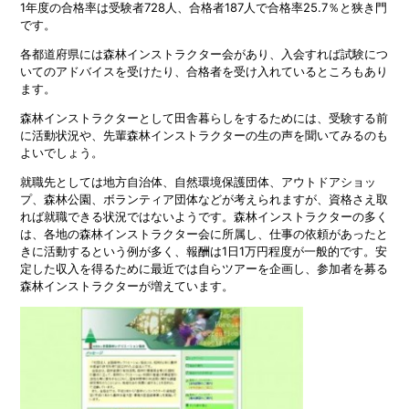
1年度の合格率は受験者728人、合格者187人で合格率25.7％と狭き門
です。
各都道府県には森林インストラクター会があり、入会すれば試験につ
いてのアドバイスを受けたり、合格者を受け入れているところもあり
ます。
森林インストラクターとして田舎暮らしをするためには、受験する前
に活動状況や、先輩森林インストラクターの生の声を聞いてみるのも
よいでしょう。
就職先としては地方自治体、自然環境保護団体、アウトドアショッ
プ、森林公園、ボランティア団体などが考えられますが、資格さえ取
れば就職できる状況ではないようです。森林インストラクターの多く
は、各地の森林インストラクター会に所属し、仕事の依頼があったと
きに活動するという例が多く、報酬は1日1万円程度が一般的です。安
定した収入を得るために最近では自らツアーを企画し、参加者を募る
森林インストラクターが増えています。