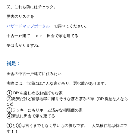
又、これも前にはチェック。
災害のリスクを
ハザードマップポータル
で調べてください。
中古一戸建て ｏｒ 田舎で家を建てる
夢は広がりますね。
補足：
田舎の中古一戸建てに住みたい
実際には、市場にはこんな家があり、選択肢があります。
①.DIYを楽しめるお値打ちな家
②激安だけど補修地獄に陥りそうなぼろぼろの家（DIY得意な人なら
OK)
③ラッキーにもリホーム済みな相場価の家
④新規に田舎で家を建てる
①と③は言うまでもなく早いもの勝ちです。 人気移住地は特にで
す！！