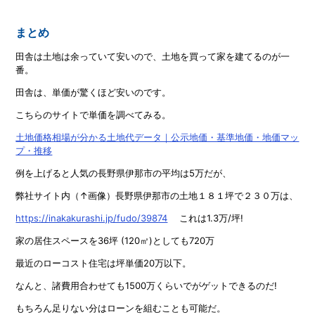
まとめ
田舎は土地は余っていて安いので、土地を買って家を建てるのが一
番。
田舎は、単価が驚くほど安いのです。
こちらのサイトで単価を調べてみる。
土地価格相場が分かる土地代データ｜公示地価・基準地価・地価マッ
プ・推移
例を上げると人気の長野県伊那市の平均は5万だが、
弊社サイト内（↑画像）長野県伊那市の土地１８１坪で２３０万は、
https://inakakurashi.jp/fudo/39874
これは1.3万/坪!
家の居住スペースを36坪 (120㎡)としても720万
最近のローコスト住宅は坪単価20万以下。
なんと、諸費用合わせても1500万くらいでがゲットできるのだ!
もちろん足りない分はローンを組むことも可能だ。