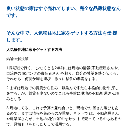
良い状態の家はすぐ売れてしまい、完全な品薄状態なん
です。
そんな中で、人気移住地に家をゲットする方法を伝 援
します。
人気移住地に家をゲットする方法
結論＝解決策
1.長期戦で行く。 少なくとも2年前には現地の情報(不動産屋さんや、
自治体の 家バンクの責任者さん)を頼り、自分の希望を熱く伝える。
それから、何度か脚を運び、徐々に移住の準備をする。
2.まずは現地での賃貸から住み、馴染んで来たら本格的に物件 探し
をする。が、賃貸も少ないのでこれも事前に現地の不動産 屋さん頼
みとなる。
3.現地にてる。これは予算の兼ね合いと、現地での 屋さん選びもあ
るので、まずは情報を集めるのが重要。ネットで は、不動産屋さん
や建築屋さんが、土地の紹介+家のをセッ トで売っているのもあるの
で、見積もりをとったりして活用する。