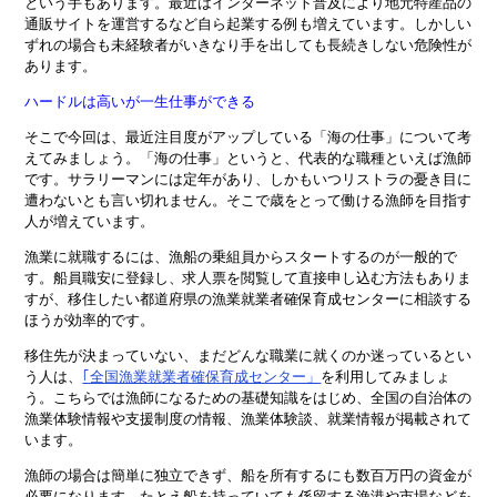
という手もあります。最近はインターネット普及により地元特産品の
通販サイトを運営するなど自ら起業する例も増えています。しかしい
ずれの場合も未経験者がいきなり手を出しても長続きしない危険性が
あります。
ハードルは高いが一生仕事ができる
そこで今回は、最近注目度がアップしている「海の仕事」について考
えてみましょう。「海の仕事」というと、代表的な職種といえば漁師
です。サラリーマンには定年があり、しかもいつリストラの憂き目に
遭わないとも言い切れません。そこで歳をとって働ける漁師を目指す
人が増えています。
漁業に就職するには、漁船の乗組員からスタートするのが一般的で
す。船員職安に登録し、求人票を閲覧して直接申し込む方法もありま
すが、移住したい都道府県の漁業就業者確保育成センターに相談する
ほうが効率的です。
移住先が決まっていない、まだどんな職業に就くのか迷っているとい
う人は、
｢全国漁業就業者確保育成センター」
を利用してみましょ
う。こちらでは漁師になるための基礎知識をはじめ、全国の自治体の
漁業体験情報や支援制度の情報、漁業体験談、就業情報が掲載されて
います。
漁師の場合は簡単に独立できず、船を所有するにも数百万円の資金が
必要になります。たとえ船を持っていても係留する漁港や市場などを