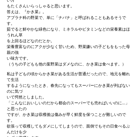
もたくさんいらっしゃると思います。
答えは、『かき菜』。
アブラナ科の野菜で、単に「ナバナ」と呼ばれることもあるそうで
す。
茹でると鮮やかな緑色になり、ミネラルやビタミンなどの栄養素はほ
うれん草
を上回るほどなのだとか。
栄養豊富なのにアクが少なく甘いため、野菜嫌いの子どもをもった母
親の強
い味方です。
（うちの子どもも他の葉野菜はダメなのに、かき菜は食べます。）
私は子どもの頃からかき菜がある生活が普通だったので、地元を離れ
て生活
するようになったとき、春先になってもスーパーにかき菜が列ばない
のに気づ
いて愕然としました。
「こんなにおいしいのだから都会のスーパーでも売ればいいのに…」
と思ったの
ですが、かき菜は収穫後は傷みが早く鮮度を保つことが難しいので
す。
欲張って収穫してもダメにしてしまうので、面倒でもその日食べるぶ
んだけを少