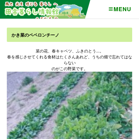
MENU
かき菜‏のペペロンチーノ
菜の花、春キャベツ、ふきのとう…。
春を感じさせてくれる食材はたくさんあれど、うちの畑で忘れてはな
らない
のがこの野菜です。