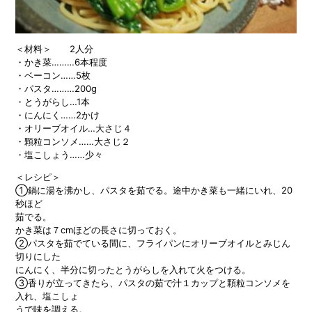
＜材料＞ 2人分
・かき菜………6本程度
・ベーコン……5枚
・パスタ………200g
・とうがらし…1本
・にんにく……2かけ
・オリーブオイル…大さじ４
・顆粒コンソメ……大さじ２
・塩こしょう……少々
＜レシピ＞
①鍋に湯を沸かし、パスタを茹でる。途中かき菜も一緒にいれ、20
秒ほど
茹でる。
かき菜は７cmほどの長さに切っておく。
②パスタを茹でている間に、フライパンにオリーブオイルとみじん
切りにした
にんにく、半分に切ったとうがらしを入れて火をつける。
③香りが立ってきたら、パスタの茹で汁１カップと顆粒コンソメを
入れ、塩こしょ
うで味を調える。