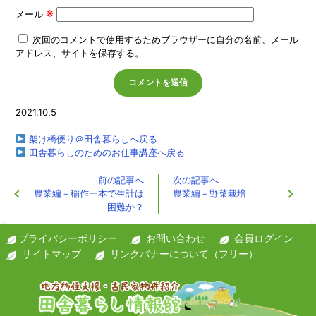
※
メール
次回のコメントで使用するためブラウザーに自分の名前、メール
アドレス、サイトを保存する。
2021.10.5
架け橋便り＠田舎暮らしへ戻る
田舎暮らしのためのお仕事講座へ戻る
前の記事へ
次の記事へ
農業編－稲作一本で生計は
農業編－野菜栽培
困難か？
プライバシーポリシー
お問い合わせ
会員ログイン
サイトマップ
リンクバナーについて（フリー）