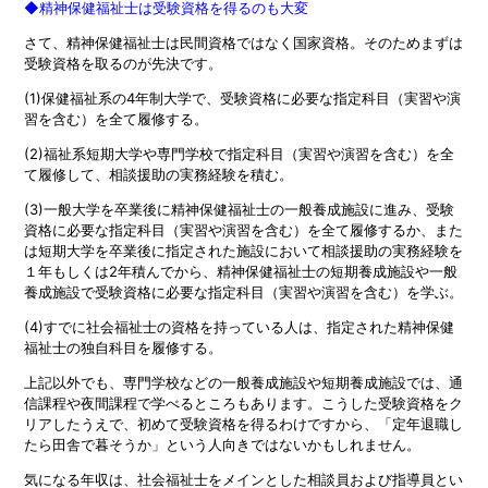
◆精神保健福祉士は受験資格を得るのも大変
さて、精神保健福祉士は民間資格ではなく国家資格。そのためまずは
受験資格を取るのが先決です。
(1)保健福祉系の4年制大学で、受験資格に必要な指定科目（実習や演
習を含む）を全て履修する。
(2)福祉系短期大学や専門学校で指定科目（実習や演習を含む）を全
て履修して、相談援助の実務経験を積む。
(3)一般大学を卒業後に精神保健福祉士の一般養成施設に進み、受験
資格に必要な指定科目（実習や演習を含む）を全て履修するか、また
は短期大学を卒業後に指定された施設において相談援助の実務経験を
１年もしくは2年積んでから、精神保健福祉士の短期養成施設や一般
養成施設で受験資格に必要な指定科目（実習や演習を含む）を学ぶ。
(4)すでに社会福祉士の資格を持っている人は、指定された精神保健
福祉士の独自科目を履修する。
上記以外でも、専門学校などの一般養成施設や短期養成施設では、通
信課程や夜間課程で学べるところもあります。こうした受験資格をク
リアしたうえで、初めて受験資格を得るわけですから、「定年退職し
たら田舎で暮そうか」という人向きではないかもしれません。
気になる年収は、社会福祉士をメインとした相談員および指導員とい