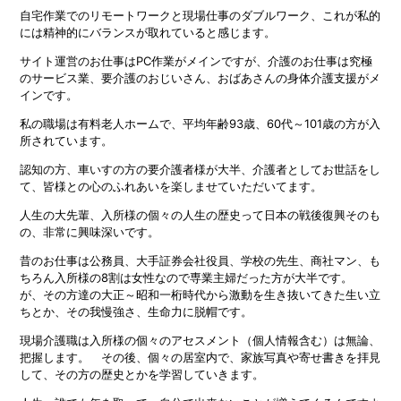
自宅作業でのリモートワークと現場仕事のダブルワーク、これが私的
には精神的にバランスが取れていると感じます。
サイト運営のお仕事はPC作業がメインですが、介護のお仕事は究極
のサービス業、要介護のおじいさん、おばあさんの身体介護支援がメ
インです。
私の職場は有料老人ホームで、平均年齢93歳、60代～101歳の方が入
所されています。
認知の方、車いすの方の要介護者様が大半、介護者としてお世話をし
て、皆様との心のふれあいを楽しませていただいてます。
人生の大先輩、入所様の個々の人生の歴史って日本の戦後復興そのも
の、非常に興味深いです。
昔のお仕事は公務員、大手証券会社役員、学校の先生、商社マン、も
ちろん入所様の8割は女性なので専業主婦だった方が大半です。
が、その方達の大正～昭和一桁時代から激動を生き抜いてきた生い立
ちとか、その我慢強さ、生命力に脱帽です。
現場介護職は入所様の個々のアセスメント（個人情報含む）は無論、
把握します。 その後、個々の居室内で、家族写真や寄せ書きを拝見
して、その方の歴史とかを学習していきます。