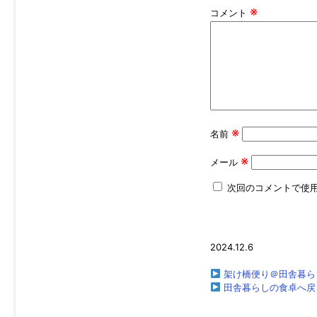
※
コメント
※
名前
※
メール
次回のコメントで使
2024.12.6
架け橋便り＠田舎暮ら
田舎暮らしの食卓へ戻