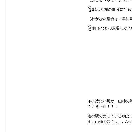
③残した枝の部分にひも
（枝がない場合は、串に
④軒下などの風通しがよ
冬の冷たい風が、山柿の
さときたら！！！
道の駅で売っている物よ
す。山柿の渋さは、ハン