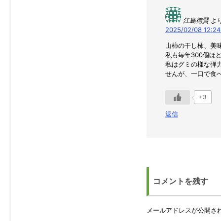
江島徳賢
より
2025/02/08 12:2
山柿の干し柿、美
私も毎年300個ほ
私はグミの様な弾
せんが、一口で食
+3
返信
コメントを残す
メールアドレスが公開さ