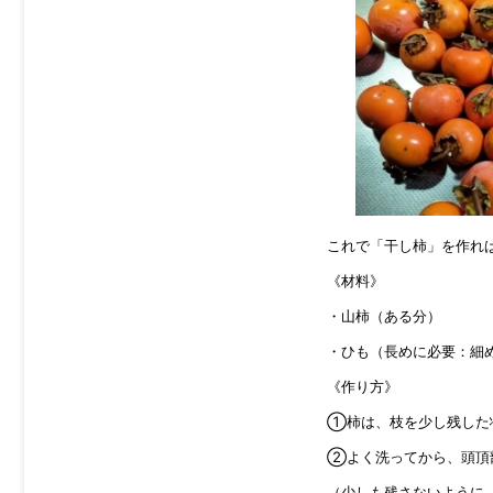
これで「干し柿」を作れ
《材料》
・山柿（ある分）
・ひも（長めに必要：細
《作り方》
①柿は、枝を少し残した
②よく洗ってから、頭頂
（少しも残さないように