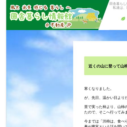
田舎暮らし
私達は、田
近くの山に登って山
寒くなりました。
が、先日、温かい日より
里で実った柿より、山柿
たので、そこへ行ってみ
今までは「渋柿は、食べ
養が豊富という話を聞い