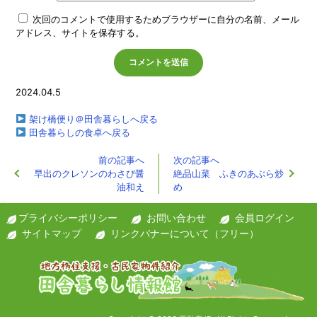
次回のコメントで使用するためブラウザーに自分の名前、メール
アドレス、サイトを保存する。
2024.04.5
架け橋便り＠田舎暮らしへ戻る
田舎暮らしの食卓へ戻る
前の記事へ
次の記事へ
早出のクレソンのわさび醤
絶品山菜 ふきのあぶら炒
油和え
め
プライバシーポリシー
お問い合わせ
会員ログイン
サイトマップ
リンクバナーについて（フリー）