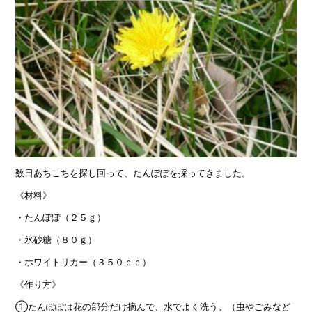
数日あちこちを探し回って、たんぽぽを採ってきました。
《材料》
・たんぽぽ（２５ｇ）
・氷砂糖（８０ｇ）
・ホワイトリカー（３５０ｃｃ）
《作り方》
①たんぽぽは花の部分だけ摘んで、水でよく洗う。（虫やごみなど