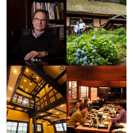
御本人
奥様と