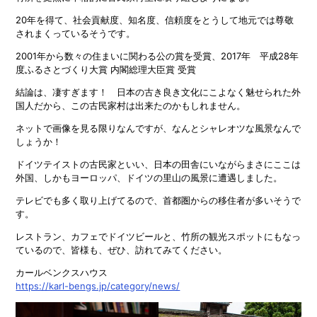
20年を得て、社会貢献度、知名度、信頼度をとうして地元では尊敬
されまくっているそうです。
2001年から数々の住まいに関わる公の賞を受賞、2017年 平成28年
度ふるさとづくり大賞 内閣総理大臣賞 受賞
結論は、凄すぎます！ 日本の古き良き文化にこよなく魅せられた外
国人だから、この古民家村は出来たのかもしれません。
ネットで画像を見る限りなんですが、なんとシャレオツな風景なんで
しょうか！
ドイツテイストの古民家といい、日本の田舎にいながらまさにここは
外国、しかもヨーロッパ、ドイツの里山の風景に遭遇しました。
テレビでも多く取り上げてるので、首都圏からの移住者が多いそうで
す。
レストラン、カフェでドイツビールと、竹所の観光スポットにもなっ
ているので、皆様も、ぜひ、訪れてみてください。
カールベンクスハウス
https://karl-bengs.jp/category/news/