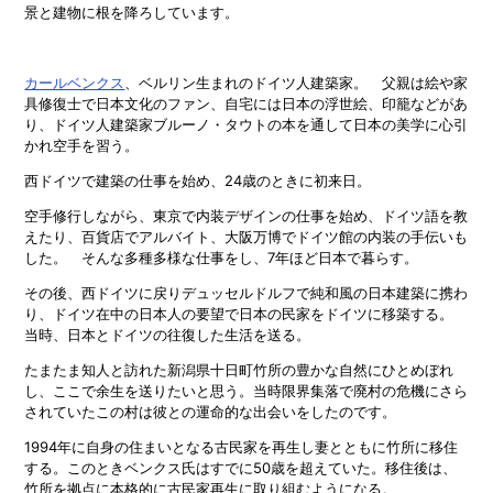
景と建物に根を降ろしています。
カールベンクス
、ベルリン生まれのドイツ人建築家。 父親は絵や家
具修復士で日本文化のファン、自宅には日本の浮世絵、印籠などがあ
り、ドイツ人建築家ブルーノ・タウトの本を通して日本の美学に心引
かれ空手を習う。
西ドイツで建築の仕事を始め、24歳のときに初来日。
空手修行しながら、東京で内装デザインの仕事を始め、ドイツ語を教
えたり、百貨店でアルバイト、大阪万博でドイツ館の内装の手伝いも
した。 そんな多種多様な仕事をし、7年ほど日本で暮らす。
その後、西ドイツに戻りデュッセルドルフで純和風の日本建築に携わ
り、ドイツ在中の日本人の要望で日本の民家をドイツに移築する。
当時、日本とドイツの往復した生活を送る。
たまたま知人と訪れた新潟県十日町竹所の豊かな自然にひとめぼれ
し、ここで余生を送りたいと思う。当時限界集落で廃村の危機にさら
されていたこの村は彼との運命的な出会いをしたのです。
1994年に自身の住まいとなる古民家を再生し妻とともに竹所に移住
する。このときベンクス氏はすでに50歳を超えていた。移住後は、
竹所を拠点に本格的に古民家再生に取り組むようになる。