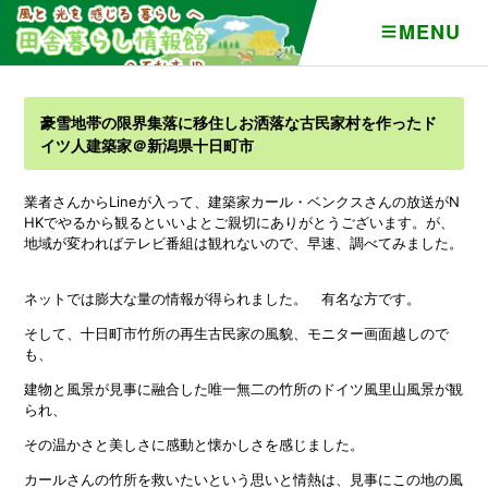
MENU
豪雪地帯の限界集落に移住しお洒落な古民家村を作ったド
イツ人建築家＠新潟県十日町市
業者さんからLineが入って、建築家カール・ベンクスさんの放送がN
HKでやるから観るといいよとご親切にありがとうございます。が、
地域が変わればテレビ番組は観れないので、早速、調べてみました。
ネットでは膨大な量の情報が得られました。 有名な方です。
そして、十日町市竹所の再生古民家の風貌、モニター画面越しので
も、
建物と風景が見事に融合した唯一無二の竹所のドイツ風里山風景が観
られ、
その温かさと美しさに感動と懐かしさを感じました。
カールさんの竹所を救いたいという思いと情熱は、見事にこの地の風