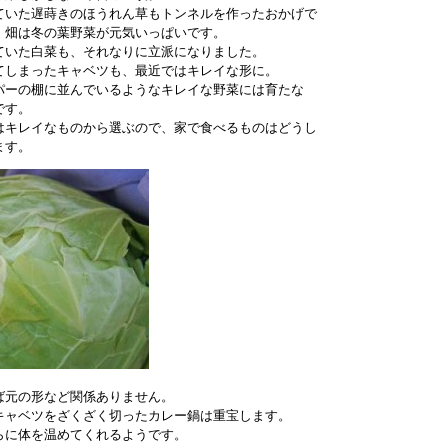
ていた遅蒔きのほうれん草もトンネルを作ったおかげで
、畑は冬の葉野菜が元気いっぱいです。
ていた白菜も、それなりに立派になりました。
てしまったキャベツも、最近ではキレイな形に。
パーの棚に並んでいるようなキレイな野菜には育たな
です。
はキレイなものから選ぶので、家で食べるものはどうし
ます。
ば元の形など関係ありません。
キャベツをざくざく切ったカレー鍋は重宝します。
らに体を温めてくれるようです。