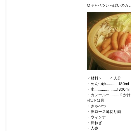
○キャベツいっぱいのカ
＜材料＞ ４人分
・めんつゆ…………180ml
・水…………………1300ml
・カレールー………２かけ
※以下は具
・きゃべつ
・豚ロース薄切り肉
・ウィンナー
・長ねぎ
・人参