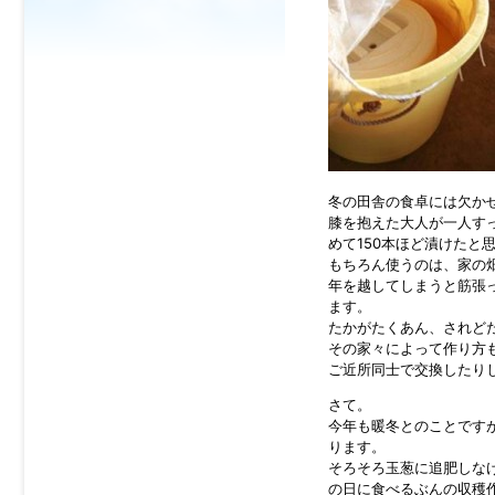
冬の田舎の食卓には欠か
膝を抱えた大人が一人す
めて150本ほど漬けたと
もちろん使うのは、家の
年を越してしまうと筋張
ます。
たかがたくあん、されど
その家々によって作り方
ご近所同士で交換したり
さて。
今年も暖冬とのことです
ります。
そろそろ玉葱に追肥しな
の日に食べるぶんの収穫