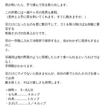
莢が乾いたら、手で揉んで豆を取り出します。
この作業には一歳十ヶ月の長男も参戦。
（意外と上手に莢を剥いてくれます。すぐに飽きますが。）
豆だけになったものを更に数日干して、ゴミを取り除けばお赤飯に重
宝する
乾燥ささげの出来上がりです。
空の一升瓶に入れて冷暗所で保存すると、虫がわかずに長持ちすると
のこ
と。
豆栽培は他の野菜のように収穫したらすぐ食べられるというわけでは
なく、
手間暇がかかります。
豆だけにマメでないと続きませんが、自分の家でとれたささげを使っ
てお赤
飯を炊くと、やはり嬉しさも倍増します。
＜材料＞ 5～6人分
・もち米…………４カップ
・白米……………１カップ
・ささげ…………１／４カップ