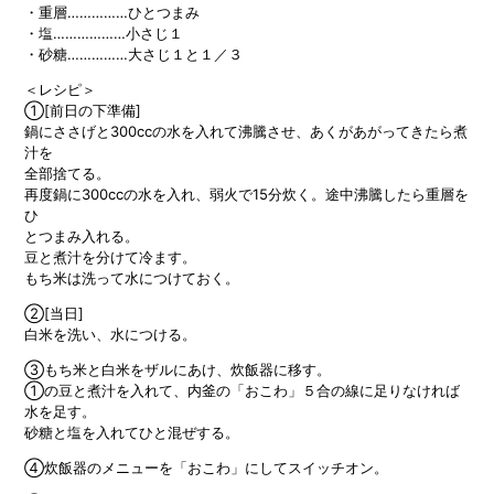
・重層……………ひとつまみ
・塩………………小さじ１
・砂糖……………大さじ１と１／３
＜レシピ＞
①[前日の下準備]
鍋にささげと300ccの水を入れて沸騰させ、あくがあがってきたら煮
汁を
全部捨てる。
再度鍋に300ccの水を入れ、弱火で15分炊く。途中沸騰したら重層を
ひ
とつまみ入れる。
豆と煮汁を分けて冷ます。
もち米は洗って水につけておく。
②[当日]
白米を洗い、水につける。
③もち米と白米をザルにあけ、炊飯器に移す。
①の豆と煮汁を入れて、内釜の「おこわ」５合の線に足りなければ
水を足す。
砂糖と塩を入れてひと混ぜする。
④炊飯器のメニューを「おこわ」にしてスイッチオン。